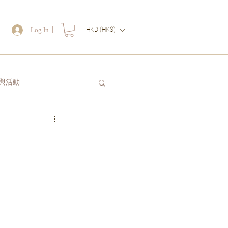
｜
Log In
HKD (HK$)
物
與活動
讀一封信送給自己