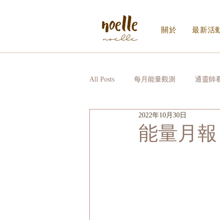
關於
最新活
All Posts
每月能量觀測
通靈師
2022年10月30日
Noelle｜Noelle Inner Circle
日
能量月報
寫給生活的信_EDM