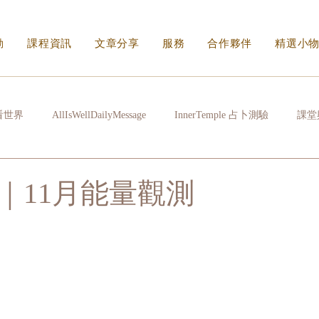
動
課程資訊
文章分享
服務
合作夥伴
精選小
看世界
AllIsWellDailyMessage
InnerTemple 占卜測驗
課堂
常拉雜
心很累時
生活的N種方式
看不見的傷身體會記住
｜11月能量觀測