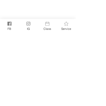
FB
IG
Class
Service
PRIVACY POLICY
TERMS +
｜
CONDITIONS
©
© 2025 NOELLE NOELLE. ALL RIGHTS RESERVED
NOELLE
POWERED BY
LITTLE MIGHTY STUDIO
|
BASED IN
NOELLE.
HONG KONG. SERVES WORLDWIDE