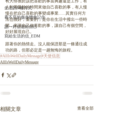
有人徘徊於該把喜歡的事當興趣還是工作，有
人利用業餘的時間來做自己喜歡的事，有人慢
生活的N種方式
慢在把自己喜歡的事變成事業......其實任何方
看不見的傷身體會記住
法也很好，重要的，是你在生活中撥出一些時
間，來讓自己做喜歡的事，讓自己有個空間，
讀一封信送給自己
好好展現自己。
寫給生活的信_EDM
跟著你的熱情走。沒人能保證那是一條通往成
功的路，但那必定是一趟無悔的旅程。
#AllIsWellDailyMessage
#天使信息
AllIsWellDailyMessage
相關文章
查看全部