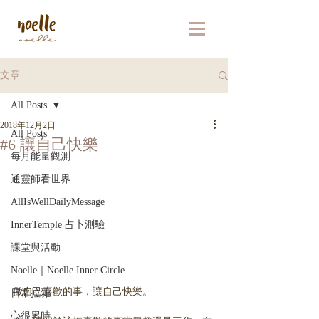
文章
All Posts
2018年12月2日
All Posts
#6 讓自己快樂
每月能量觀測
通靈師看世界
AllIsWellDailyMessage
InnerTemple 占卜測驗
課堂與活動
Noelle｜Noelle Inner Circle
做自己喜歡的事，讓自己快樂。
日常拉雜
心很累時