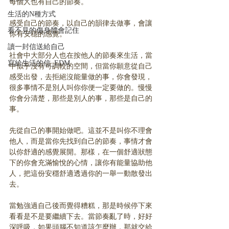
每個人也有自己的節奏。
生活的N種方式
感受自己的節奏，以自己的韻律去做事，會讓
看不見的傷身體會記住
你有安穩的感覺。
讀一封信送給自己
社會中大部分人也在按他人的節奏來生活，當
寫給生活的信_EDM
中似乎沒有可調較的空間，但當你願意從自己
感受出發，去拒絕沒能量做的事，你會發現，
很多事情不是別人叫你你便一定要做的。慢慢
你會分清楚，那些是別人的事，那些是自己的
事。
先從自己的事開始做吧。這並不是叫你不理會
他人，而是當你先找到自己的節奏，事情才會
以你舒適的感覺展開。那樣，在一個舒適狀態
下的你會充滿愉悅的心情，讓你有能量協助他
人，把這份安穩舒適透過你的一舉一動散發出
去。
當勉強過自己後而覺得糟糕，那是時候停下來
看看是不是要繼續下去。當節奏亂了時，好好
深呼吸，如果頭腦不知道該怎麼辦，那就交給