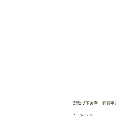
選取以下數字，看看宇
．
A：304805