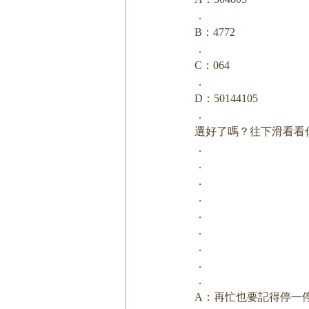
．
B：4772
．
C：064
．
D：50144105
．
選好了嗎？往下滑看看
．
．
．
．
．
．
．
．
．
A：再忙也要記得停一