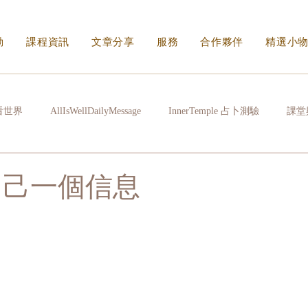
動
課程資訊
文章分享
服務
合作夥伴
精選小
看世界
AllIsWellDailyMessage
InnerTemple 占卜測驗
課堂
常拉雜
心很累時
生活的N種方式
看不見的傷身體會記住
給自己一個信息