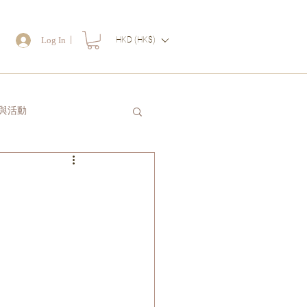
｜
Log In
HKD (HK$)
物
與活動
讀一封信送給自己