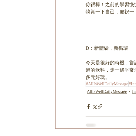
你很棒！之前的學習慢
犒賞一下自己，慶祝一
．
．
．
．
D：新體驗，新循環
今天是很好的時機，嘗
過的飲料，走一條平常
多元好玩。
#AllIsWellDailyMessage
#In
AllIsWellDailyMessage
I