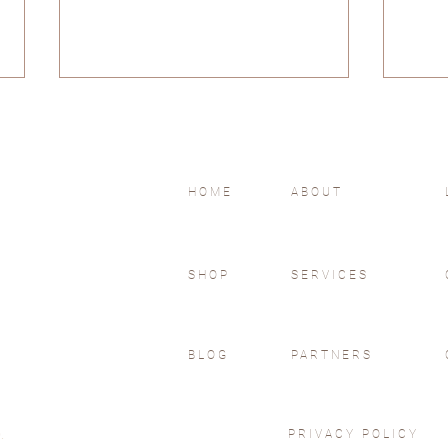
HOME
ABOUT
細聽
#128 你有多相信，你的夢想？
SHOP
SERVICES
BLOG
PARTNERS
PRIVACY POLICY
.