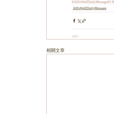
#AllIsWellDailyMessage
#13
AllIsWellDailyMessage
相關文章