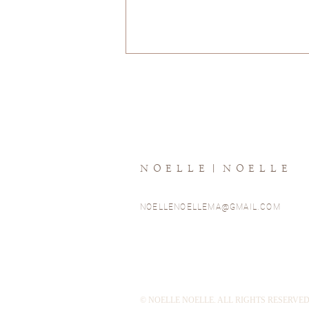
實踐你的夢想
NOELLE｜NOELLE
NOELLENOELLEMA@GMAIL.COM
© NOELLE NOELLE. ALL RIGHTS RESERVED