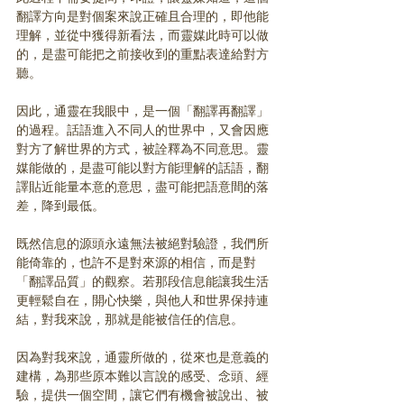
翻譯方向是對個案來說正確且合理的，即他能
理解，並從中獲得新看法，而靈媒此時可以做
的，是盡可能把之前接收到的重點表達給對方
聽。
因此，通靈在我眼中，是一個「翻譯再翻譯」
的過程。話語進入不同人的世界中，又會因應
對方了解世界的方式，被詮釋為不同意思。靈
媒能做的，是盡可能以對方能理解的話語，翻
譯貼近能量本意的意思，盡可能把語意間的落
差，降到最低。
既然信息的源頭永遠無法被絕對驗證，我們所
能倚靠的，也許不是對來源的相信，而是對
「翻譯品質」的觀察。若那段信息能讓我生活
更輕鬆自在，開心快樂，與他人和世界保持連
結，對我來說，那就是能被信任的信息。
因為對我來說，通靈所做的，從來也是意義的
建構，為那些原本難以言說的感受、念頭、經
驗，提供一個空間，讓它們有機會被說出、被