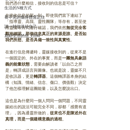
我們憑什麼相信，接收到的信息是可信？
生活的N種方式
在接收信息的那一刻，即使我們當下連結了
看不見的傷身體會記住
「指導靈、高我、靈性團隊」等存有，甚至使
讀一封信送給自己
用靈擺等方式進行確認，我們依然
無從完全客
觀地確認，那個信息真正的來源是誰、是否如
寫給生活的信_EDM
我們所想、是否具備一致性與真實性
。
在進行信息傳遞時，靈媒接收到的，從來不是
一個固定的、外在的事實，而是
一團無具象語
義的能量狀態
，需要由解讀者「以自己之所
是」轉譯成語言與圖像。也就是說，靈媒不只
是收訊器，更是
轉譯器
。這個轉譯器本身的結
構（知識、情緒、信念、傷口、價值觀）決定
了他怎樣理解這團能量，以及怎麼說出口。
這也是為什麼同一個人問同一個問題，不同靈
媒給出的說法可能完全不同，卻都「感覺有道
理」，因為通靈所做的，
從來也不是陳述外在
真理，而是一個建構意義的過程
。