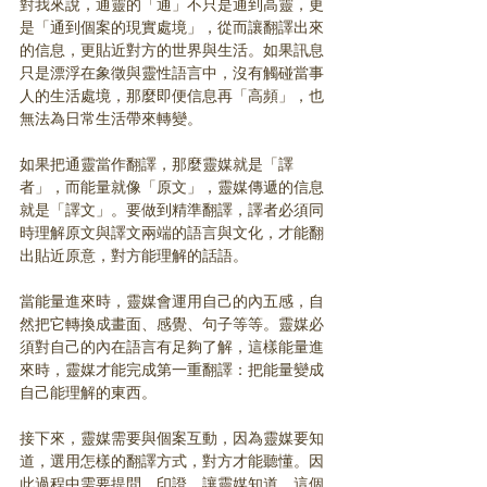
對我來說，通靈的「通」不只是通到高靈，更
是「通到個案的現實處境」，從而讓翻譯出來
的信息，更貼近對方的世界與生活。如果訊息
只是漂浮在象徵與靈性語言中，沒有觸碰當事
人的生活處境，那麼即便信息再「高頻」，也
無法為日常生活帶來轉變。
如果把通靈當作翻譯，那麼靈媒就是「譯
者」，而能量就像「原文」，靈媒傳遞的信息
就是「譯文」。要做到精準翻譯，譯者必須同
時理解原文與譯文兩端的語言與文化，才能翻
出貼近原意，對方能理解的話語。
當能量進來時，靈媒會運用自己的內五感，自
然把它轉換成畫面、感覺、句子等等。靈媒必
須對自己的內在語言有足夠了解，這樣能量進
來時，靈媒才能完成第一重翻譯：把能量變成
自己能理解的東西。
接下來，靈媒需要與個案互動，因為靈媒要知
道，選用怎樣的翻譯方式，對方才能聽懂。因
此過程中需要提問，印證，讓靈媒知道，這個