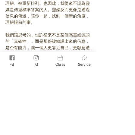
理解、被重新排列。也因此，我從來不認為靈
媒是傳遞標準答案的人。靈媒反而更像是透過
信息的傳遞，陪你一起，找到一個新的角度，
理解眼前的事。
我們該思考的，也許從來不是某個高靈或源頭
的「真確性」，而是那份被轉譯出來的信息，
是否有能力，讓一個人更靠近自己，更願意透
過行動，把生活過成自己喜歡的樣子。
FB
IG
Class
Service
通靈師看世界
相關文章
查看全部