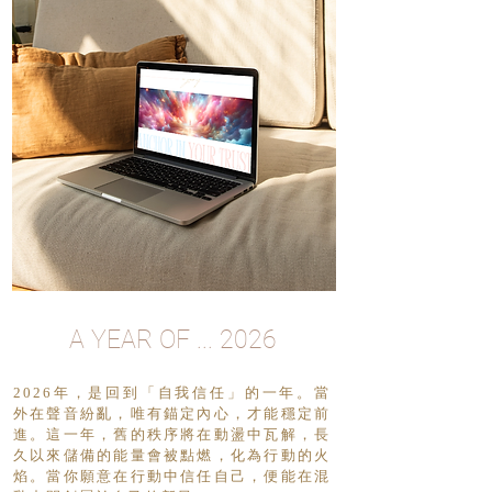
A YEAR OF ... 2026
2026年，是回到「自我信任」的一年。當
外在聲音紛亂，唯有錨定內心，才能穩定前
進。這一年，舊的秩序將在動盪中瓦解，長
久以來儲備的能量會被點燃，化為行動的火
焰。當你願意在行動中信任自己，便能在混