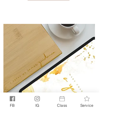
FB
IG
Class
Service
A YEAR OF ... 2022