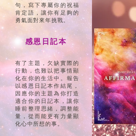
句，寫下專屬你的祝福
肯定語，讓你有足夠的
勇氣面對來年挑戰。
感恩日記本
有了主題，欠缺實際的
行動，也難以把事情顯
化在你的生活中。報告
以感恩日記本作結尾，
因應你的主題為你打造
適合你的日記本，讓你
睡前整理思緒，調整能
量，從而能更有力量顯
化心中所想的事。