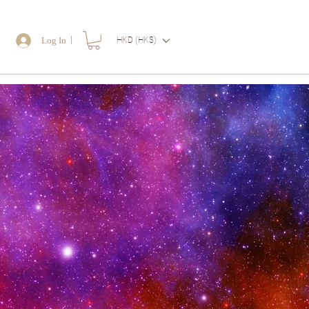
｜
Log In
HKD (HK$)
物