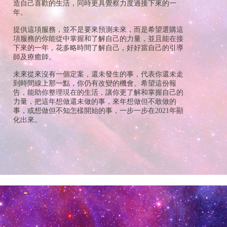
造自己喜歡的生活，同時更具覺察力度過接下來的一
年。
提供這項服務，並不是要來預測未來，而是希望選購這
項服務的你能從中掌握和了解自己的力量，並且能在接
下來的一年，花多略時間了解自己，好好當自己的引導
師及療癒師。
未來從來沒有一個定案，還未發生的事，代表你還未走
到時間線上那一點，你仍有改變的機會。希望這份報
告，能助你整理現在的生活，讓你更了解和掌握自己的
力量，把這年想做還未做的事，來年想做但不敢做的
事，或想做但不知怎樣開始的事，一步一步在2021年顯
化出來。