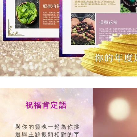
祝福肯定語
與你的靈魂一起為你挑
選與主題振頻相對的字