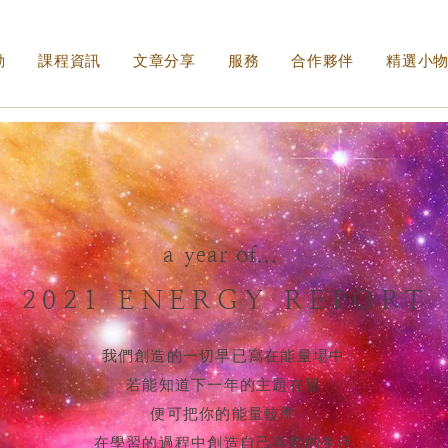
動
課程資訊
文章分享
服務
合作夥伴
精選小
a year of...
2021 ENERGY REPORT
我們創造的一切早已寫在能量場中
若能知道下一年的主題在那
便可把你的能量較準
在學習的過程中創造自己喜歡的生活