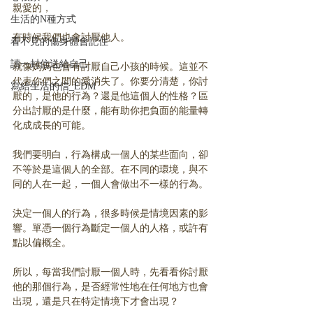
親愛的，
生活的N種方式
有時候我們也會討厭他人。
看不見的傷身體會記住
讀一封信送給自己
就像媽媽也會有討厭自己小孩的時候。這並不
代表你們之間的愛消失了。你要分清楚，你討
寫給生活的信_EDM
厭的，是他的行為？還是他這個人的性格？區
分出討厭的是什麼，能有助你把負面的能量轉
化成成長的可能。
我們要明白，行為構成一個人的某些面向，卻
不等於是這個人的全部。在不同的環境，與不
同的人在一起，一個人會做出不一樣的行為。
決定一個人的行為，很多時候是情境因素的影
響。單憑一個行為斷定一個人的人格，或許有
點以偏概全。
所以，每當我們討厭一個人時，先看看你討厭
他的那個行為，是否經常性地在任何地方也會
出現，還是只在特定情境下才會出現？