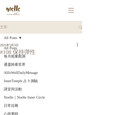
文章
All Posts
2021年5月5日
All Posts
#108 保持彈性
每月能量觀測
通靈師看世界
AllIsWellDailyMessage
InnerTemple 占卜測驗
課堂與活動
Noelle｜Noelle Inner Circle
日常拉雜
心很累時