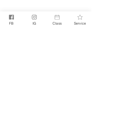
FB
IG
Class
Service
5月的新月在5月19日，為金牛座新月。這個新
月帶著【淨化與重啟】的力量，協助我們進一
步清楚了解自己的感受與想法。
在寫下你的願望前，不妨先把你近來感受到的
負面情緒寫下來。寫好後，把紙撕掉，再拿紙
張去回收。這個小小的儀式象徵著你為自己排
放不再需要的能量。
寫下願望時，以「我想成為一個怎樣的人」為
大前題，先看看自己希望擁有什麼特質，然後
生活中可作那些調整來培養這些特質。把你的
願望專注在創造而不是改變過去上，有助你許
下有益未來的願望。
每月能量觀測