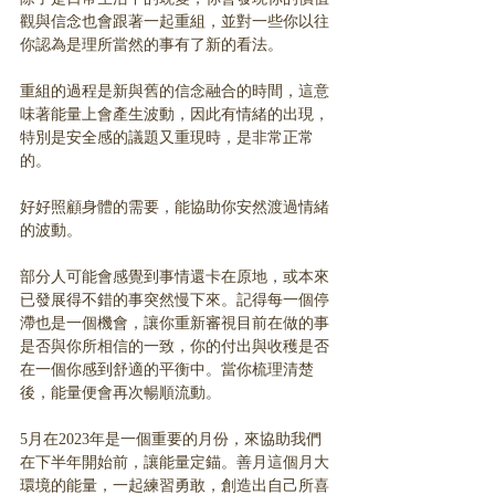
觀與信念也會跟著一起重組，並對一些你以往
你認為是理所當然的事有了新的看法。
重組的過程是新與舊的信念融合的時間，這意
味著能量上會產生波動，因此有情緒的出現，
特別是安全感的議題又重現時，是非常正常
的。
好好照顧身體的需要，能協助你安然渡過情緒
的波動。
部分人可能會感覺到事情還卡在原地，或本來
已發展得不錯的事突然慢下來。記得每一個停
滯也是一個機會，讓你重新審視目前在做的事
是否與你所相信的一致，你的付出與收穫是否
在一個你感到舒適的平衡中。當你梳理清楚
後，能量便會再次暢順流動。
5月在2023年是一個重要的月份，來協助我們
在下半年開始前，讓能量定錨。善月這個月大
環境的能量，一起練習勇敢，創造出自己所喜