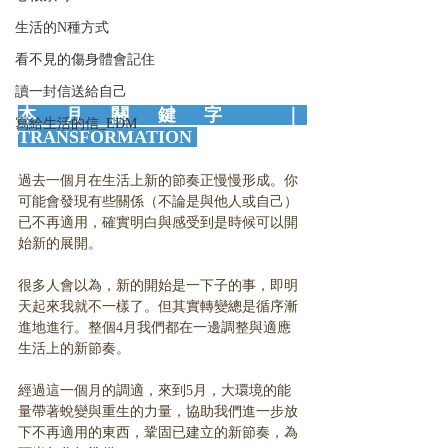
生活的N種方式
看不見的傷身體會記住
讀一封信送給自己
本月關鍵字 ｜ 
寫給生活的信_EDM
TRANSFORMATION 
過去一個月在生活上新的節奏正慢慢形成。你
可能會發現有些關係（不論是與他人或自己）
已不再適用，確實明白與感受到是時候可以開
始新的展開。
很多人會以為，新的開始是一下子的事，即明
天起來我就不一樣了。但其實轉變總是循序漸
進地進行。整個4月我們都在一邊調整與適應
生活上的新節奏。
經過這一個月的調適，來到5月，大環境的能
量帶著蛻變與重生的力量，協助我們進一步放
下不再適用的東西，鞏固已建立的新節奏，為