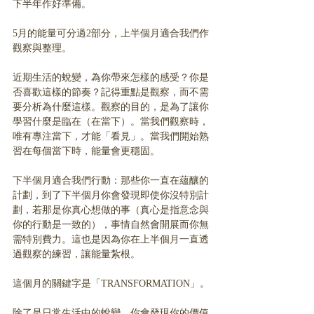
下半年作好準備。
5月的能量可分過2部分，上半個月適合我們作
觀察與整理。
近期生活的蛻變，為你帶來怎樣的感受？你是
否喜歡這樣的節奏？記得重點是觀察，而不需
要分析為什麼這樣。觀察的目的，是為了讓你
學習什麼是臨在（在當下）。當我們觀察時，
唯有專注當下，才能「看見」。當我們開始熟
習在每個當下時，能量會更穩固。
下半個月適合我們行動：那些你一直在蘊釀的
計劃，到了下半個月你會發現即使你沒特別計
劃，若那是你真心想做的事（真心是指意念與
你的行動是一致的），事情自然會開展而你無
需特別費力。這也是因為你在上半個月一直透
過觀察的練習，讓能量紮根。
這個月的關鍵字是「TRANSFORMATION」。
除了是日常生活中的蛻變，你會發現你的價值