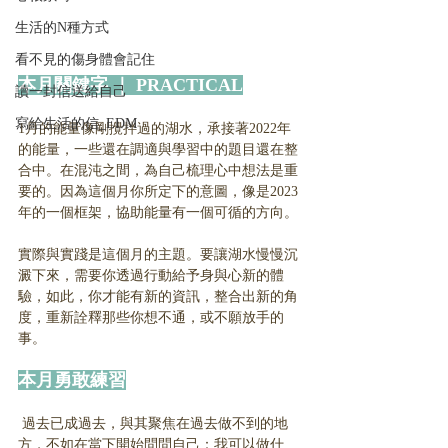
生活的N種方式
看不見的傷身體會記住
本月關鍵字 ｜ PRACTICAL
讀一封信送給自己
寫給生活的信_EDM
1月的能量像剛攪拌過的湖水，承接著2022年
的能量，一些還在調適與學習中的題目還在整
合中。在混沌之間，為自己梳理心中想法是重
要的。因為這個月你所定下的意圖，像是2023
年的一個框架，協助能量有一個可循的方向。
實際與實踐是這個月的主題。要讓湖水慢慢沉
澱下來，需要你透過行動給予身與心新的體
驗，如此，你才能有新的資訊，整合出新的角
度，重新詮釋那些你想不通，或不願放手的
事。
本月勇敢練習
 過去已成過去，與其聚焦在過去做不到的地
方，不如在當下開始問問自己：我可以做什