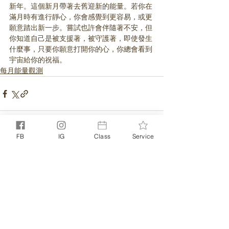
新年。這個新月帶著去舊迎新的能量。若你在
滿月時有進行靜心，你會感覺到更容易，或更
願意踏出新一步。嘗試也許會伴隨著不安，但
你知道自己是被支援著，被守護著，即使發生
什麼事，只要你願意打開你的心，你總會看到
宇宙給你的祝福。
每月能量觀測
FB
IG
Class
Service
相關文章
查看全部