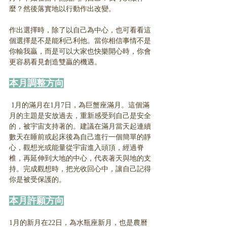
麼？然後落實地以行動作出改變。
作出選擇時，除了以自己為中心，也可看看這
個選擇是不是能利己利他。當你相信事情不是
你輸我贏，而是可以大家也快樂開心時，你會
更容易看見創造雙贏的機遇。
本月調整方向
 1月的滿月在1月7日，為巨蟹座滿月。這個滿
月的主題是安放過去，重新感受到自己是安全
的，被宇宙支持著的。建議在滿月當天起連續
數天在睡前或起床後為自己進行一個簡單的靜
心，觀想光或能量從宇宙進入頭頂，經過脊
椎，再延伸到大地的中心，代表著天與地的支
持。完成觀想時，把光收回心中，讓自己記得
你是被受保護的。
本月許願方向
1月的新月在22日，為水瓶座新月，也是農曆