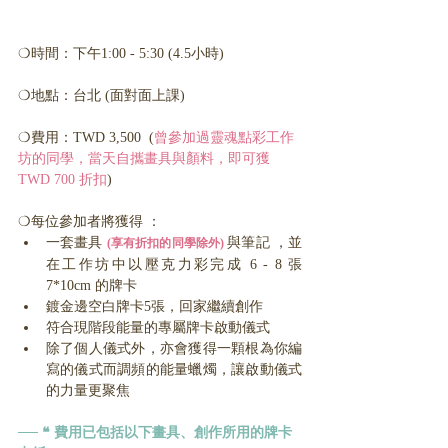
❍時間：下午1:00 - 5:30 (4.5小時)
❍地點：台北 (面對面上課)
❍費用：TWD 3,500  (
曾參加過靈魂點彩工作
坊的同學，當天自攜畫具與顏料，即可獲
TWD 700 折扣
)
❍每位參加者將獲得 ： 
一套畫具
與筆記 ，並
(享有折扣的同學除外)
在工作坊中以壓克力彩完成 6 - 8 張 
7*10cm 的牌卡
鍍金邊空白牌卡5張，回家繼續創作
符合現階段能量的專屬牌卡啟動儀式 
除了個人儀式外，亦會獲得一顆根為你編
寫的儀式而調頻的能量蠟燭，讓啟動儀式
的力量更聚焦
── ❝ 費用已包括以下畫具、創作所用的牌卡