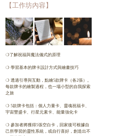
【工作坊內容】
❍了解祝福與魔法儀式的原理
❍ 學習基本的牌卡設計方式與繪畫技巧
❍ 透過引導與互動，點繪5款牌卡（各2張）。
每款牌卡的繪製過程，也一場小型的自我探索
之旅
❍ 5款牌卡包括：個人力量卡、靈魂祝福卡、
宇宙豐盛卡、行星元素卡、能量強化卡 
❍ 參加者將獲得5張空白卡，回家後可根據自
己所學習的靈性系統，或自行喜好，創造出不