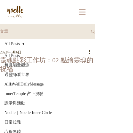
文章
All Posts
2022年6月6日
All Posts
靈魂點彩工作坊：02 點繪靈魂的
每月能量觀測
祝福
通靈師看世界
AllIsWellDailyMessage
InnerTemple 占卜測驗
課堂與活動
Noelle｜Noelle Inner Circle
日常拉雜
心很累時