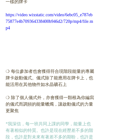
一樣的牌卡
https://video.wixstatic.com/video/6ebc05_e787eb
75877e4b709364338400b946d2/720p/mp4/file.m
p4
❍ 每位參加者也會獲得符合現階段能量的專屬
牌卡啟動儀式。儀式除了能應用在牌卡上，也
能活用在其他物件如水晶礦石上 
❍ 除了個人儀式外，亦會獲得一顆根為你編寫
的儀式而調頻的能量蠟燭，讓啟動儀式的力量
更聚焦
*我深信，每一班共同上課的同學，能量上也
有著相似的特質。也許是現在經歷差不多的階
段，也許是對未來有著差不多的期盼，也許是