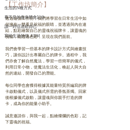
【工作坊簡介】
生活的N種方式
看不見的傷身體會記住
透過這個工作坊，我們將學習在日常生活中如
何擁有一雙看見祝福的眼睛，並透過與內在連
讀一封信送給自己
結，點彩繪製自己的靈魂祝福牌卡，讓靈魂的
寫給生活的信_EDM
祝福，能透過色彩，呈現在我們面前。
我們會學習一些基本的牌卡設計方式與繪畫技
巧，讓你設計出專屬自己的牌卡。過程中，我
們亦會了解自然魔法，學習一些簡單的儀式， 
利用日常小物，使魔法生活化，喚起人與大自
然的連結，開發自己的潛能。
每位同學也會獲得根據其能量特質所編寫的牌
卡啟動儀式，以及儀式所需的香氛茶燭。回家
後根據儀式啟動，讓靈魂與你親手打造的牌
卡，成為你的能量小助手。
誠意邀請你，與我一起，點繪燦爛的色彩，記
下靈魂的祝福。