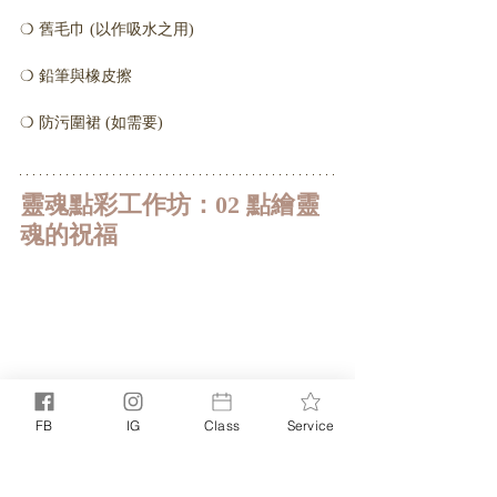
❍​ 舊毛巾​ (以作吸水之用)
❍ 鉛筆與橡皮擦
❍ 防污圍裙 (如需要)
靈魂點彩工作坊：02 點繪靈
魂的祝福
FB
IG
Class
Service