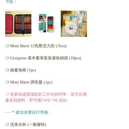
卡紙：
❍ Mont Marte 12色壓克力彩 (1box)
❍ ​Giorgione 基本畫筆套裝​連收納袋 (10pcs)
❍ 繪畫海棉 (1pc)
❍ Mont Marte 調色盤 (1pc)
❍ 曾參加過靈魂點彩工作坊的同學，當天自攜
畫具與顏料，即可獲TWD 700 折扣
── ❝ 參加者需自行準備：
❍ 洗筆水杯 (一般膠杯)