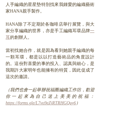
人手編織的星星墊特別找來我鍾愛的編織藝術
家HANA親手製作。
HANA除了不定期於各咖啡店舉行展覽，與大
家分享編織的世界，亦是手工編織耳環品牌
一
耳
的創辦人。
當初找她合作，就是因為看到她親手編織的每
一顆耳環，都是以以打造藝術品的角度設計
的。這份對喜愛的事的投入、認真與細心，是
我期許大家明年也能擁有的特質，因此促成了
這次的邀請。
（我們也會一起舉辦祝福圈編織工作坊，歡迎
你一起來為自己送上美美的祝福： 
https://forms.gle/L7vo9eZjRTRHGQuy6
） 