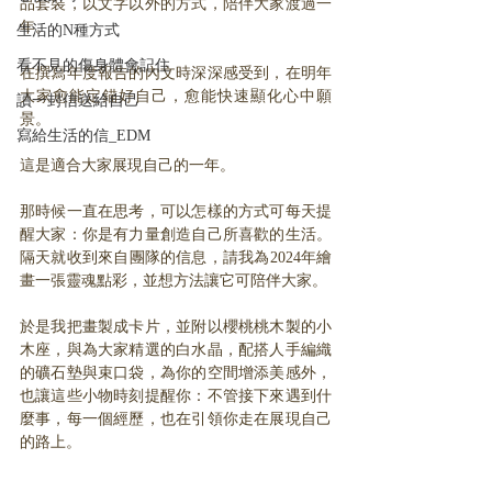
品套裝，以文字以外的方式，陪伴大家渡過一
年。
生活的N種方式
看不見的傷身體會記住
在撰寫年度報告的內文時深深感受到，在明年
大家愈能定錨好自己，愈能快速顯化心中願
讀一封信送給自己
景。
寫給生活的信_EDM
這是適合大家展現自己的一年。
那時候一直在思考，可以怎樣的方式可每天提
醒大家：你是有力量創造自己所喜歡的生活。
隔天就收到來自團隊的信息，請我為2024年繪
畫一張靈魂點彩，並想方法讓它可陪伴大家。
於是我把畫製成卡片，並附以櫻桃桃木製的小
木座，與為大家精選的白水晶，配搭人手編織
的礦石墊與束口袋，為你的空間增添美感外，
也讓這些小物時刻提醒你：不管接下來遇到什
麼事，每一個經歷，也在引領你走在展現自己
的路上。