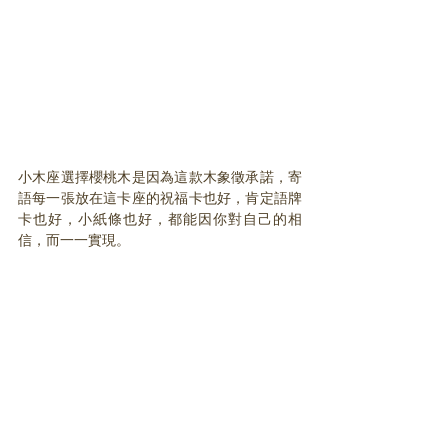
小木座選擇櫻桃木是因為這款木象徵承諾，寄
語每一張放在這卡座的祝福卡也好，肯定語牌
卡也好，小紙條也好，都能因你對自己的相
信，而一一實現。