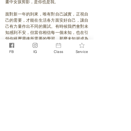
畫中女孩剪影，是你也是我。
面對新一年的到來，唯有對自己誠實，正視自
己的需要，才能在生活各方面安好自己，讓自
己有力量作出不同的嘗試。有時候我們會對未
知感到不安，但當你相信每一個未知，也在引
領你經歷靈魂所需要的學習，那麼未知就成為
一趟啟發之旅，讓你看見更廣闊的畫面。
FB
IG
Class
Service
期許這幅畫與套裝內的小物能在日常提醒你，
你是有力量為自己創造所喜歡的生活。
因為你的相信，能讓一切變得有可能。