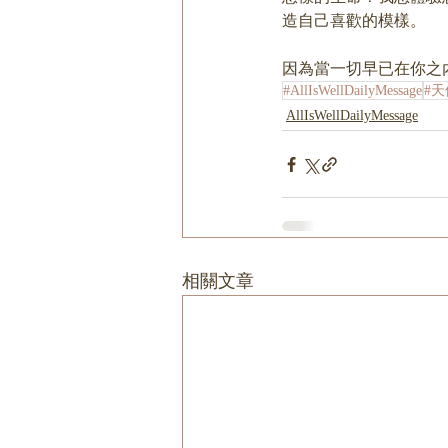
造自己喜歡的模樣。
因為當一切早已在你之
#AllIsWellDailyMessage
#
AllIsWellDailyMessage
相關文章