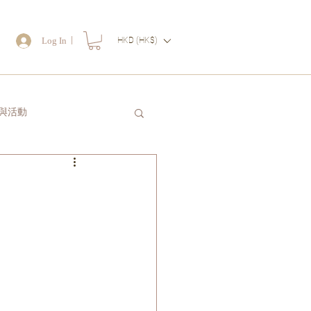
｜
Log In
HKD (HK$)
物
與活動
讀一封信送給自己