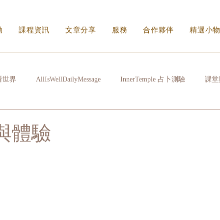
動
課程資訊
文章分享
服務
合作夥伴
精選小
看世界
AllIsWellDailyMessage
InnerTemple 占卜測驗
課堂
常拉雜
心很累時
生活的N種方式
看不見的傷身體會記住
找與體驗