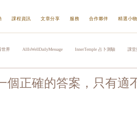
動
課程資訊
文章分享
服務
合作夥伴
精選小
看世界
AllIsWellDailyMessage
InnerTemple 占卜測驗
課堂
常拉雜
心很累時
生活的N種方式
看不見的傷身體會記住
沒有一個正確的答案，只有適