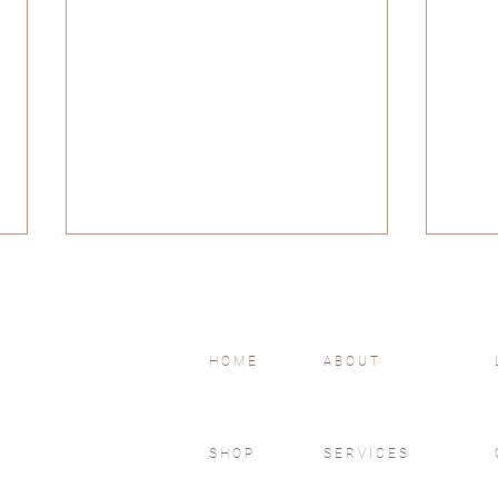
HOME
ABOUT
我們都有展翅飛翔的能力
#1
SHOP
SERVICES