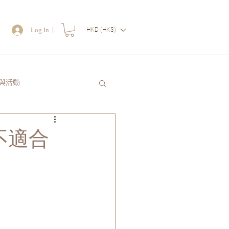
｜
Log In
HKD (HK$)
物
與活動
讀一封信送給自己
不適合