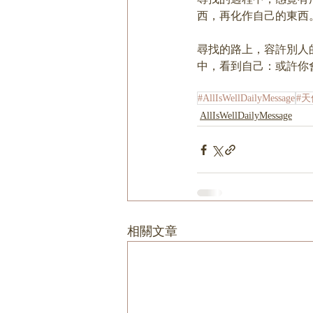
西，再化作自己的東西
尋找的路上，容許別人
中，看到自己：或許你
#AllIsWellDailyMessage
#
AllIsWellDailyMessage
相關文章