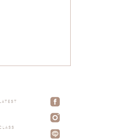
LATEST
84 天賦是，上天賦予的禮物
CLASS