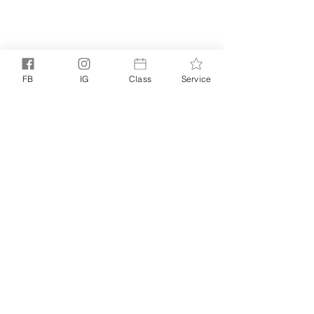
FB
IG
Class
Service
PRIVACY POLICY
TERMS +
｜
CONDITIONS
我們都有展翅飛翔的能力
#184 天賦是，
©
© 2025 NOELLE NOELLE. ALL RIGHTS RESERVED
禮物
NOELLE
POWERED BY
LITTLE MIGHTY STUDIO
|
BASED IN
NOELLE.
HONG KONG. SERVES WORLDWIDE