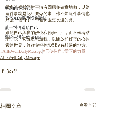
很多時候我們對事情有回應並確實地做，以為
生活的N種方式
這件事就是此生要做的事，殊不知這件事情也
看不見的傷身體會記住
只是一個引子，帶領你走更長遠的路。
讀一封信送給自己
跟隨自己興奮的步伐和節奏生活，而不執著結
寫給生活的信_EDM
果，視一切經歷為過程，以開放和好奇的心探
索這世界，往往會把你帶到沒有想過的地方。
#AllIsWellDailyMessage
#天使信息
#當下的力量
AllIsWellDailyMessage
相關文章
查看全部