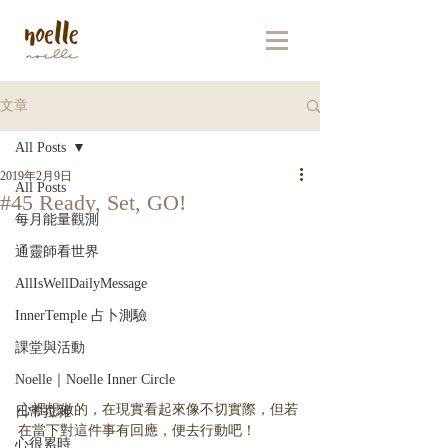
文章
All Posts
2019年2月9日
All Posts
#45 Ready, Set, GO!
每月能量觀測
通靈師看世界
AllIsWellDailyMessage
InnerTemple 占卜測驗
課堂與活動
Noelle｜Noelle Inner Circle
心裡想做的，在現實看起來像不切實際，但若
日常拉雜
在當下對這件事有回應，便去行動吧！
心很累時