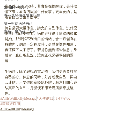
當身體出現狀況時，其實是在提醒你，是時候
生活的N種方式
慢下來，看看四周發生什麼事，更重要的，是
看不見的傷身體會記住
看看自己發生什麼事。
讀一封信送給自己
倘若需要大量休息，請允許自己休息。沒什麼
寫給生活的信_EDM
事情比自己更重要。病痛往往是從情緒的積累
開始。那些找不到出口的情緒，會一直儲存在
身體內，到達一定程度時，身體會讓你知道，
再這樣下去不行了。若是你無視這些信息，身
體會一直出現狀況，讓你正視需要學習的課
題。
生病時，除了尋找適當治療，我們更需要打開
自己的心。休息的同時，好好感受自己，與自
己連結。只要你願意聆聽身體，願意打開心連
結真正的自己，身體便不用透過病痛來提醒
你。
#AllIsWellDailyMessage
#天使信息
#身體記憶
#情緒與疼痛
AllIsWellDailyMessage