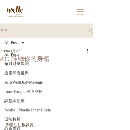
文章
All Posts
2019年1月29日
All Posts
#39 聆聽你的身體
每月能量觀測
通靈師看世界
AllIsWellDailyMessage
InnerTemple 占卜測驗
課堂與活動
Noelle｜Noelle Inner Circle
日常拉雜
身體往往很誠實。
心很累時