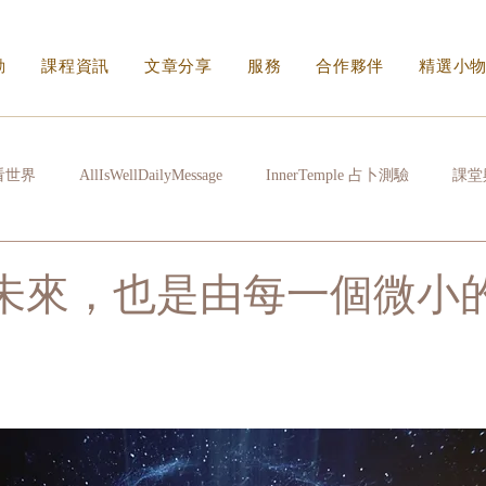
動
課程資訊
文章分享
服務
合作夥伴
精選小
看世界
AllIsWellDailyMessage
InnerTemple 占卜測驗
課堂
常拉雜
心很累時
生活的N種方式
看不見的傷身體會記住
你的未來，也是由每一個微小