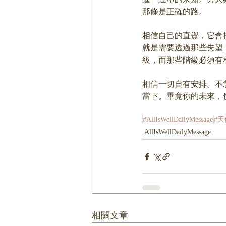
那條是正確的路。
相信自己的直覺，它會
就是需要透過那些失望
級，而那些階級必須有
相信一切自有安排。不
當下。畢竟你的未來，
#AllIsWellDailyMessage
#
AllIsWellDailyMessage
相關文章