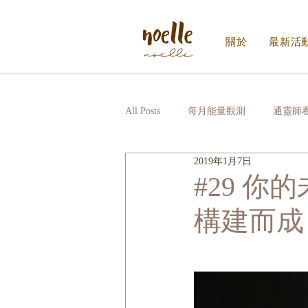
關於
最新活
All Posts
每月能量觀測
通靈師
2019年1月7日
Noelle｜Noelle Inner Circle
日
#29 
構建而成
寫給生活的信_EDM