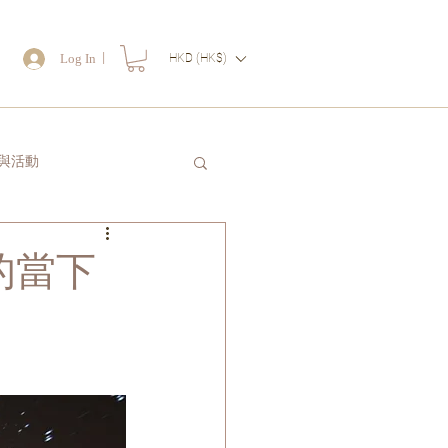
｜
Log In
HKD (HK$)
物
與活動
讀一封信送給自己
的當下