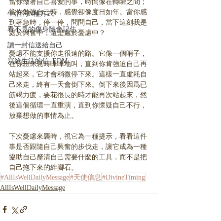
當你做著自己喜愛的事，時間像在轉瞬之間；
當你勉強自己時，感覺卻像度日如年。當你感
生活的N種方式
到著急時，停一停，問問自己，當下這刻我是
看不見的傷身體會記住
處於興奮中，還是處於憂慮中？
讀一封信送給自己
憂慮不能支援你走很遠的路。它像一個哨子，
寫給生活的信_EDM
在你想休息時嗶嗶地叫，直到你肯強迫自己再
站起來，它才會稍微停下來。這樣一直虛耗自
己來走，終有一天會倒下來。倒下來後因爲已
筋竭力疲，要花很長的時才能再次站起來，然
後這個循環一直重演，直到你懷疑自己不行，
放棄想做的事情為止。
下次憂慮來襲時，視它為一種提示，看看這件
事是否跟隨自己興奮的步伐走，讓它成為一種
協助自己釐清自己需要什麼的工具，而不是把
自己拖下來的絆腳石。
#AllIsWellDailyMessage
#天使信息
#DivineTiming
AllIsWellDailyMessage