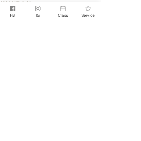
AllIsWellDailyMessage
FB
IG
Class
Service
相關文章
查看全部