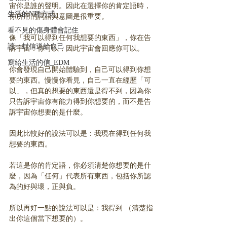
宙你是誰的聲明。因此在選擇你的肯定語時，
生活的N種方式
你所用的詞語與意圖是很重要。
看不見的傷身體會記住
像「我可以得到任何我想要的東西」，你在告
讀一封信送給自己
訴宇宙：你可以，因此宇宙會回應你可以。
寫給生活的信_EDM
你會發現自己開始體驗到，自己可以得到你想
要的東西。慢慢你看見，自己一直在經歷「可
以」，但真的想要的東西還是得不到，因為你
只告訴宇宙你有能力得到你想要的，而不是告
訴宇宙你想要的是什麼。
因此比較好的說法可以是：我現在得到任何我
想要的東西。
若這是你的肯定語，你必須清楚你想要的是什
麼，因為「任何」代表所有東西，包括你所認
為的好與壞，正與負。
所以再好一點的說法可以是：我得到 （清楚指
出你這個當下想要的）。