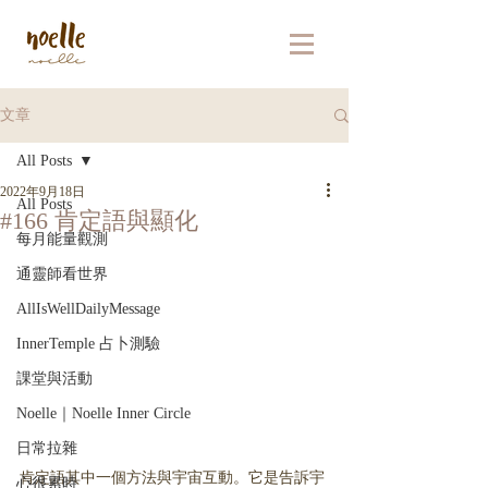
文章
All Posts
2022年9月18日
All Posts
#166 肯定語與顯化
每月能量觀測
通靈師看世界
AllIsWellDailyMessage
InnerTemple 占卜測驗
課堂與活動
Noelle｜Noelle Inner Circle
日常拉雜
肯定語其中一個方法與宇宙互動。它是告訴宇
心很累時