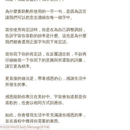
為什麼要斟酌所使用的一字一句，是因為語言
讓我們可以把意念濃縮在每一個字中。
當你使用肯定語時，你是在為自己調整調頻，
告訴宇宙你喜歡的頻率是什麼。這也是為什麼
我們都會選用正面字句寫下肯定語。
當你寫下你的肯定語，在反覆誦念前，不妨再
仔細檢視一下你寫下的意圖與所選取的詞彙，
讓它更為精準。
更直接的做法是，帶著感恩的心，感謝生活中
所發生的事。
感恩能助你專注在美好中。宇宙會知道那是你
喜歡的，也會以相同方式回應你。
如此，你會發現生活中常充滿讓你感恩的事，
並在過程中獲得你需要的東西。
#AllIsWellDailyMessage
#166