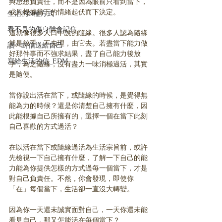
與思想負責任，而不是因為眼前只看到當下，
或只根據當下的情緒起伏而下決定。
生活的N種方式
看不見的傷身體會記住
這就像很多人口中說的隨緣。很多人認為隨緣
就是放手，不去理，由它去。若盡當下能力做
讀一封信送給自己
好那件事而不強求結果，盡了自己能力後放
寫給生活的信_EDM
手，為之隨緣；沒有盡力一味消極過活，其實
是隨便。
當你說出活在當下，或隨緣的時候，是覺得無
能為力的時候？還是你清楚自己擁有什麼，因
此能根據自己所擁有的，選擇一個在當下此刻
自己喜歡的方式過活？
在以活在當下或隨緣過活為生活宗旨前，或許
先檢視一下自己擁有什麼，了解一下自己的能
力能為你提供怎樣的方式過每一個當下，才是
對自己負責任。不然，你會發現，即使你
「在」每個當下，生活卻一直沒大轉變。
因為你一天還未誠實面對自己，一天你還未能
看見自己，那又怎能活在每個當下？