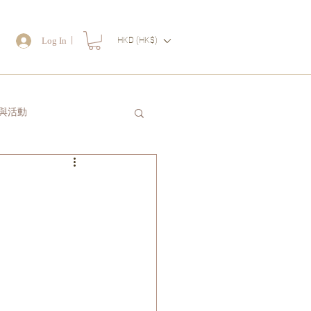
｜
Log In
HKD (HK$)
物
與活動
讀一封信送給自己