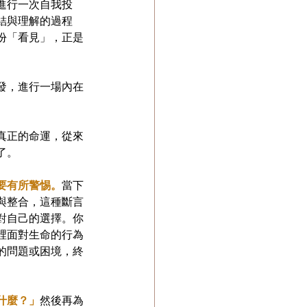
進行一次自我投
結與理解的過程
份「看見」，正是
發，進行一場內在
真正的命運，從來
了。
要有所警惕。
當下
與整合，這種斷言
對自己的選擇。你
裡面對生命的行為
的問題或困境，終
什麼？」
然後再為