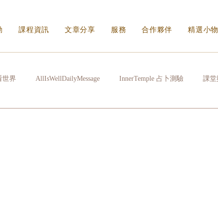
動
課程資訊
文章分享
服務
合作夥伴
精選小
看世界
AllIsWellDailyMessage
InnerTemple 占卜測驗
課堂
常拉雜
心很累時
生活的N種方式
看不見的傷身體會記住