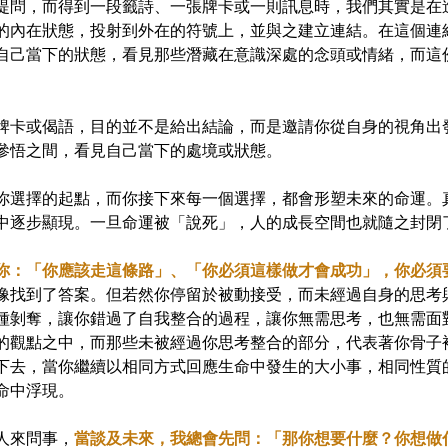
提問，而得到一段籤詩、一張牌卡或一則訊息時，我們其實是在
的內在狀態，投射到外在的符號上，並與之建立連結。在這個連
自己當下的狀態，看見那些潛藏在意識深處的念頭或情緒，而這
。
牌卡或偈語，目的並不是給出結論，而是邀請你從自身的視角出
參悟之間，看見自己當下的處境或狀態。
你選擇的起點，而你接下來每一個選擇，都會形塑未來的命運。
中逐步顯現。一旦命運被「說死」，人的成長空間也就隨之封閉
你：「你應該走這條路」、「你必須這樣做才會成功」，你必須
像找到了答案。但若然你停留於被動接受，而未經過自身的思考
種剝奪，讓你錯過了自我整合的過程，讓你無需思考，也無需面
的觀點之中，而那些未被經過你思考整合的部分，代表著你骨子
下去，當你繼續以相同方式回應生命中發生的大小事，相同性質
命中浮現。
人來問事，
當談及未來，我總會先問：「那你想要什麼？你想做