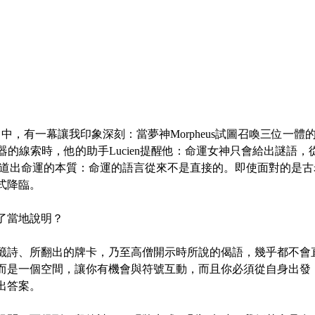
man》中，有一幕讓我印象深刻：當夢神Morpheus試圖召喚三位一
落法器的線索時，他的助手Lucien提醒他：命運女神只會給出謎語
醒道出命運的本質：命運的語言從來不是直接的。即使面對的是
式降臨。
了當地說明？
籤詩、所翻出的牌卡，乃至高僧開示時所說的偈語，幾乎都不會
而是一個空間，讓你有機會與符號互動，而且你必須從自身出發
出答案。