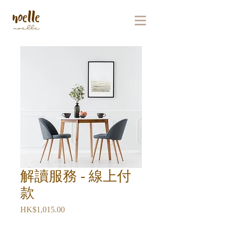
解讀服務 - 線上付
款
HK$1,015.00
價
格