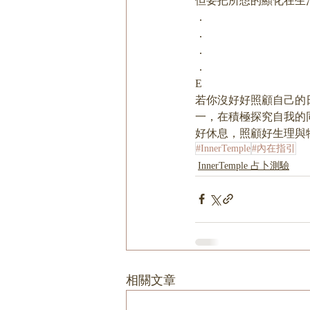
但要把所想的顯化在生
．
．
．
．
E
若你沒好好照顧自己的
一，在積極探究自我的
好休息，照顧好生理與
#InnerTemple
#內在指引
InnerTemple 占卜測驗
相關文章