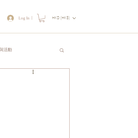
｜
Log In
HKD (HK$)
物
與活動
讀一封信送給自己