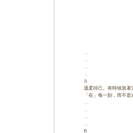
．
．
．
．
A
溫柔待己。有時候急著
「在」每一刻，而不是
．
．
．
．
B