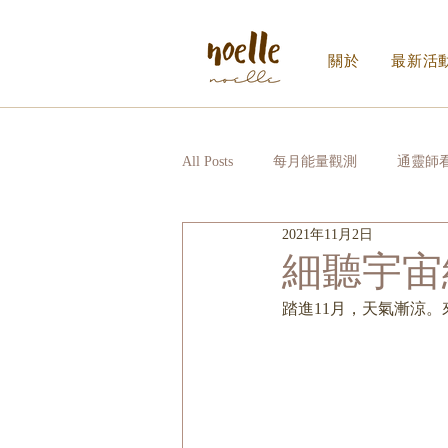
關於
最新活
All Posts
每月能量觀測
通靈師
2021年11月2日
Noelle｜Noelle Inner Circle
日
細聽宇宙
踏進11月，天氣漸涼
寫給生活的信_EDM