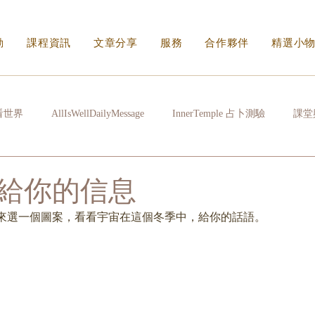
動
課程資訊
文章分享
服務
合作夥伴
精選小
看世界
AllIsWellDailyMessage
InnerTemple 占卜測驗
課堂
常拉雜
心很累時
生活的N種方式
看不見的傷身體會記住
給你的信息
。來選一個圖案，看看宇宙在這個冬季中，給你的話語。