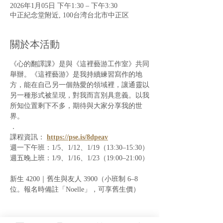
2026年1月05日 下午1:30 – 下午3:30
中正紀念堂附近, 100台湾台北市中正区
關於本活動
《心的翻譯課》是與《這裡藝游工作室》共同
舉辦。《這裡藝游》是我持續練習寫作的地
方，能在自己另一個熱愛的領域裡，讓通靈以
另一種形式被呈現，對我而言別具意義。以我
所知位置剩下不多，期待與大家分享我的世
界。
．
課程資訊： 
https://pse.is/8dpeav
週一下午班：1/5、1/12、1/19（13:30–15:30）
週五晚上班：1/9、1/16、1/23（19:00–21:00）
新生 4200｜舊生與友人 3900（小班制 6–8 
位。報名時備註「Noelle」，可享舊生價）