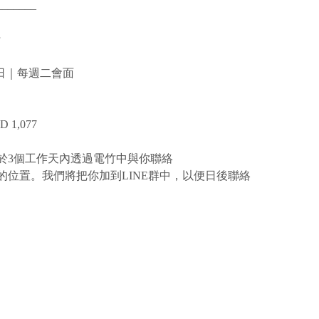
_______
行
11日｜每週二會面
 1,077
於3個工作天內透過電竹中與你聯絡
的位置。我們將把你加到LINE群中，以便日後聯絡