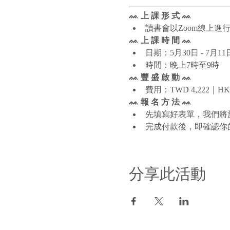
________________________
ᨐ 上 課 形 式 ᨐ
讀書會以Zoom線上進
ᨐ 上 課 時 間 ᨐ
日期：5月30日 - 7月
時間：晚上7時至9時
ᨐ 豐 盛 啟 動 ᨐ
費用：TWD 4,222｜HKD
ᨐ 報 名 方 法 ᨐ
先填寫好表單，我們將
完成付款後，即確認你
分享此活動