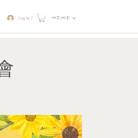
｜
Log In
HKD (HK$)
物
會