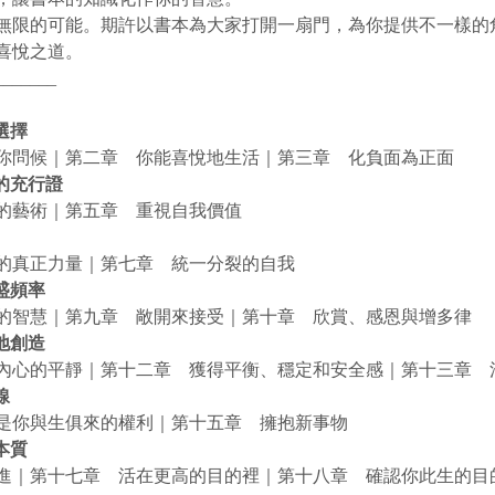
無限的可能。期許以書本為大家打開一扇門，為你提供不一樣的
喜悅之道。
_______
選擇
你問候｜第二章　你能喜悅地生活｜第三章　化負面為正面
愛的充行證
的藝術｜第五章　重視自我價值
的真正力量｜第七章　統一分裂的自我
盛頻率
的智慧｜第九章　敞開來接受｜第十章　欣賞、感恩與增多律
地創造
內心的平靜｜第十二章　獲得平衡、穩定和安全感｜第十三章　
線
是你與生俱來的權利｜第十五章　擁抱新事物
本質
進｜第十七章　活在更高的目的裡｜第十八章　確認你此生的目