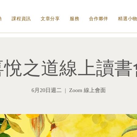
動
課程資訊
文章分享
服務
合作夥伴
精選小
喜悅之道線上讀書
6月20日週二
  |  
Zoom 線上會面