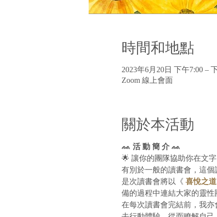
時間和地點
2023年6月20日 下午7:00 – 下
Zoom 線上會面
關於本活動
ᨐ 活 動 簡 介 ᨐ
🌟 讓你的團隊協助你在文
有別於一般的讀書會，這個
是次讀書會將以《 
喜悅之道
備的過程中連結大家的靈性
在每次讀書會完結前，我亦
去行動體驗，從而瞭解自己