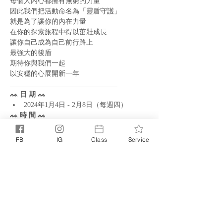
每個人內心都擁有無窮的力量
因此我們把活動命名為「靈盾守護」
就是為了讓你的內在力量
在你的探索旅程中得以茁壯成長
讓你自己成為自己前行路上
最強大的後盾
期待你與我們一起
以安穩的心展開新一年
_______________________________
ᨐ 日 期 ᨐ
2024年1月4日 - 2月8日（每週四）
ᨐ 時 間 ᨐ
19:00 - 20:30
ᨐ 費 用 ᨐ
FB
IG
Class
Service
TWD 2888
ᨐ 地 點 ᨐ
Zoom 線上會議
分享此活動