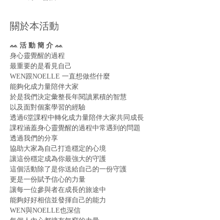
關於本活動
ᨐ 活 動 簡 介 ᨐ
身心靈覺醒的過程

最重要的是看見自己
WEN跟NOELLE 一直想做些什麼

能夠化成力量陪伴大家

於是我們決定彙整長年閱讀累積的智慧

以及面對個案學習的經驗

透過6堂課程中轉化成力量陪伴大家共同成長
課程涵蓋身心靈覺醒的過程中常遇到的問題
透過我們的分享
協助大家為自己打造穩定的心境
讓這份穩定成為你最強大的守護
這個活動除了是你送給自己的一份守護
更是一份賦予信心的力量
讓每一位參與者在成長的旅途中
能夠好好相信並發揮自己的能力
WEN與NOELLE也深信