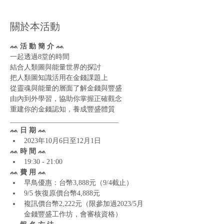
關於本活動
ᨐ 活 動 簡 介 ᨐ
一起透過8堂的時間

結合人類圖與能量世界的探討

把人類圖知識活用在金錢課題上

從靈魂與能量的層面了解金錢與豐盛

由內到外學習，協助你掌握正確觀念

重建你的金錢認知，養成豐盛體質
_______________________________
ᨐ 日 期 ᨐ
2023年10月6日至12月1日
ᨐ 時 間 ᨐ
19:30 - 21:00
ᨐ 費 用 ᨐ
早鳥優惠：台幣3,888元（9/4截止）
9/5 恢復原價台幣4,888元
複訊價台幣2,222元（限參加過2023/5月
金錢豐盛工作坊，會審核資格）