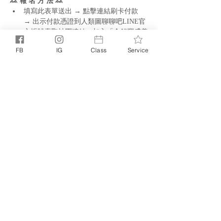
ᨐ 報 名 方 法 ᨐ
填寫此表單送出 → 點擊連結刷卡付款 
→ 出示付款憑證到人類圖聊聊吧LINE官
方帳號索取社團連結→加入「金錢豐盛養
成課」社團
FB
IG
Class
Service
分享此活動
PRIVACY POLICY
TERMS +
｜
CONDITIONS
©
© 2025 NOELLE NOELLE. ALL RIGHTS RESERVED
NOELLE
POWERED BY
LITTLE MIGHTY STUDIO
|
BASED IN
NOELLE.
HONG KONG. SERVES WORLDWIDE
ALL