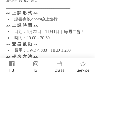
於你的喜悅之道。
_______________________________
ᨐ 上 課 形 式 ᨐ
讀書會以Zoom線上進行
ᨐ 上 課 時 間 ᨐ
日期：8月23日 - 11月1日｜每週二會面
時間：19:00 - 20:30
ᨐ 豐 盛 啟 動 ᨐ
費用：TWD 4,888｜HKD 1,288
ᨐ 報 名 方 法 ᨐ
先填寫好表單，我們將於3個工作天內透
過電竹中與你聯絡
FB
IG
Class
Service
完成付款後，即確認你的位置。我們將把
你加到LINE群中，以便日後聯絡
分享此活動