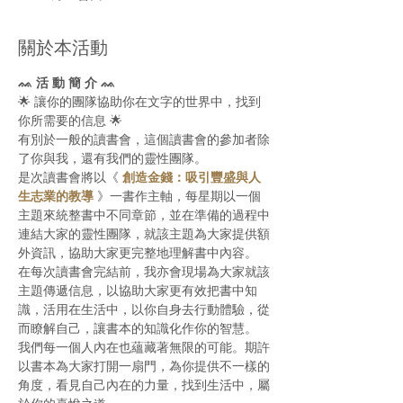
關於本活動
ᨐ 活 動 簡 介 ᨐ
🌟 讓你的團隊協助你在文字的世界中，找到
你所需要的信息 🌟
有別於一般的讀書會，這個讀書會的參加者除
了你與我，還有我們的靈性團隊。
是次讀書會將以《 
創造金錢：吸引豐盛與人
生志業的教導
 》一書作主軸，每星期以一個
主題來統整書中不同章節，並在準備的過程中
連結大家的靈性團隊，就該主題為大家提供額
外資訊，協助大家更完整地理解書中內容。
在每次讀書會完結前，我亦會現場為大家就該
主題傳遞信息，以協助大家更有效把書中知
識，活用在生活中，以你自身去行動體驗，從
而瞭解自己，讓書本的知識化作你的智慧。
我們每一個人內在也蘊藏著無限的可能。期許
以書本為大家打開一扇門，為你提供不一樣的
角度，看見自己內在的力量，找到生活中，屬