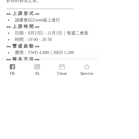
於你的喜悅之道。
_______________________________
ᨐ 上 課 形 式 ᨐ
讀書會以Zoom線上進行
ᨐ 上 課 時 間 ᨐ
日期：8月23日 - 11月1日｜每週二會面
時間：19:00 - 20:30
ᨐ 豐 盛 啟 動 ᨐ
費用：TWD 4,888｜HKD 1,288
ᨐ 報 名 方 法 ᨐ
先填寫好表單，我們將於3個工作天內透
過電竹中與你聯絡
FB
IG
Class
Service
完成付款後，即確認你的位置。我們將把
你加到LINE群中，以便日後聯絡
分享此活動