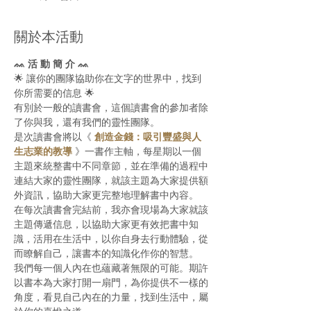
關於本活動
ᨐ 活 動 簡 介 ᨐ
🌟 讓你的團隊協助你在文字的世界中，找到
你所需要的信息 🌟
有別於一般的讀書會，這個讀書會的參加者除
了你與我，還有我們的靈性團隊。
是次讀書會將以《 
創造金錢：吸引豐盛與人
生志業的教導
 》一書作主軸，每星期以一個
主題來統整書中不同章節，並在準備的過程中
連結大家的靈性團隊，就該主題為大家提供額
外資訊，協助大家更完整地理解書中內容。
在每次讀書會完結前，我亦會現場為大家就該
主題傳遞信息，以協助大家更有效把書中知
識，活用在生活中，以你自身去行動體驗，從
而瞭解自己，讓書本的知識化作你的智慧。
我們每一個人內在也蘊藏著無限的可能。期許
以書本為大家打開一扇門，為你提供不一樣的
角度，看見自己內在的力量，找到生活中，屬