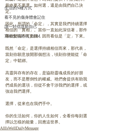
最終要不要選，如何選，還是由我們自己決
生活的N種方式
定。
看不見的傷身體會記住
因此，所謂的「命定」，其實是我們持續選擇
讀一封信送給自己
相信的「實相」。當你一直如此深信著，那件
事就變得不可動搖，因而看似是「定」下來。
寫給生活的信_EDM
既然「命定」是選擇持續相信而來，那代表，
當刻你願意放開那個想法，頃刻你便能從「命
定」中鬆綁。
高靈與存有的存在，是協助靈魂成長的好朋
友，而不是壓倒性的權威。衪們會提供有助我
們成長的選項，但從不會干涉我們的選擇，或
強迫我們選擇。
選擇，從來也在我們手中。
你的生活如何，你的人生如何，全看你每刻選
擇以怎樣的能量，回應這世界。
AllIsWellDailyMessage