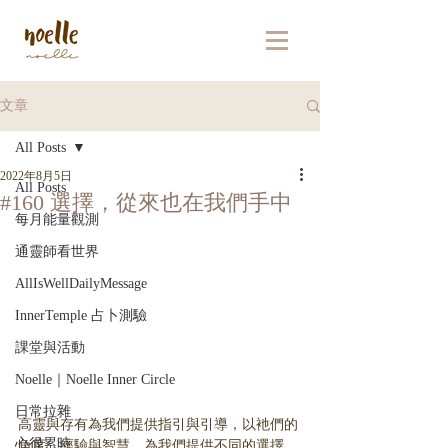
文章
All Posts
2022年8月5日
All Posts
#160 選擇，從來也在我們手中
每月能量觀測
通靈師看世界
AllIsWellDailyMessage
InnerTemple 占卜測驗
課堂與活動
Noelle｜Noelle Inner Circle
日常拉雜
高靈與存有為我們提供指引與引導，以衪們的
心很累時
角度、經驗與智慧，為我們提供不同的選擇。