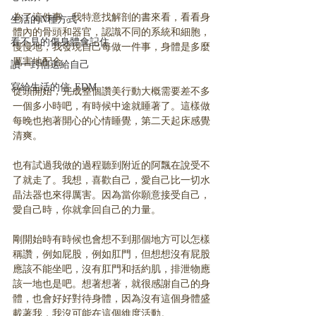
為了這件事，我特意找解剖的書來看，看看身
生活的N種方式
體內的骨頭和器官，認識不同的系統和細胞，
看不見的傷身體會記住
慢慢地，我發現自己每做一件事，身體是多麼
厲害地配合。
讀一封信送給自己
寫給生活的信_EDM
從頭開始，完成整個讚美行動大概需要差不多
一個多小時吧，有時候中途就睡著了。這樣做
每晚也抱著開心的心情睡覺，第二天起床感覺
清爽。
也有試過我做的過程聽到附近的阿飄在說受不
了就走了。我想，喜歡自己，愛自己比一切水
晶法器也來得厲害。因為當你願意接受自己，
愛自己時，你就拿回自己的力量。
剛開始時有時候也會想不到那個地方可以怎樣
稱讚，例如屁股，例如肛門，但想想沒有屁股
應該不能坐吧，沒有肛門和括約肌，排泄物應
該一地也是吧。想著想著，就很感謝自己的身
體，也會好好對待身體，因為沒有這個身體盛
載著我，我沒可能在這個維度活動。