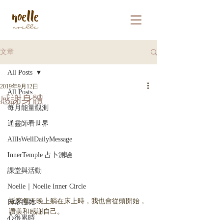
文章
All Posts
2019年9月12日
All Posts
感謝身體
每月能量觀測
通靈師看世界
AllIsWellDailyMessage
InnerTemple 占卜測驗
課堂與活動
Noelle｜Noelle Inner Circle
近來每天晚上躺在床上時，我也會從頭開始，
日常拉雜
讚美和感謝自己。
心很累時