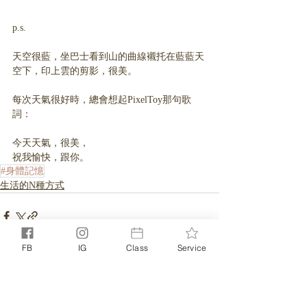
p.s.
天空很藍，坐巴士看到山的曲線襯托在藍藍天
空下，印上雲的剪影，很美。
每次天氣很好時，總會想起PixelToy那句歌
詞：
今天天氣，很美，
祝我愉快，跟你。
#身體記憶
生活的N種方式
FB
IG
Class
Service
相關文章
查看全部