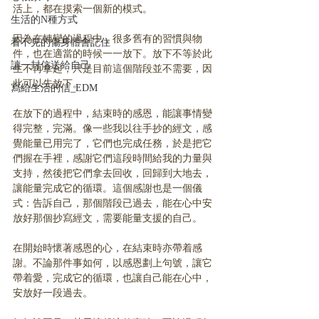
活上，都在摸索一個新的模式。
生活的N種方式
因為在轉變的過程中，很多舊有的習慣與物
看不見的傷身體會記住
件，也在適當的時候一一放下。放下不等於此
讀一封信送給自己
生不再拿起，只是目前這個階段並不需要，因
此可以先放下。
寫給生活的信_EDM
在放下的過程中，結束時的感恩，能讓事情變
得完整，完滿。像一些我以往手抄的經文，感
覺能量已用完了，它們也完成任務，於是把它
們握在手裡，感謝它們這段時間給我的力量與
支持，然後把它們拿去回收，回歸到大地去，
讓能量完成它的循環。這個感謝也是一個儀
式：告訴自己，那個階段已過去，能在心中安
放好那個抄寫經文，需要能量支援的自己。
在開始時懷著感恩的心，在結束時亦帶着感
謝。不論那件事如何，以感恩劃上句號，讓它
帶着愛，完成它的循環，也讓自己能在心中，
安放好一段過去。