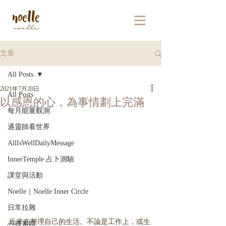
文章
All Posts
2021年7月20日
All Posts
以感恩的心，為事情劃上完滿
每月能量觀測
通靈師看世界
AllIsWellDailyMessage
InnerTemple 占卜測驗
課堂與活動
Noelle｜Noelle Inner Circle
日常拉雜
近來在整理自己的生活。不論是工作上，或生
心很累時