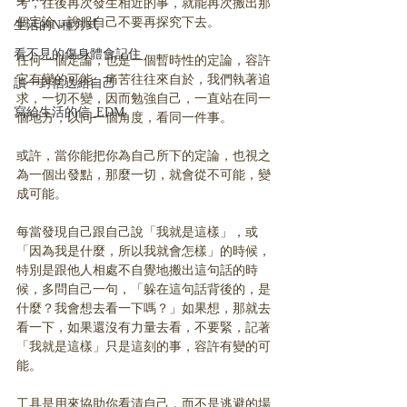
考，往後再次發生相近的事，就能再次搬出那
個定論，說服自己不要再探究下去。
生活的N種方式
看不見的傷身體會記住
任何一個定論，也是一個暫時性的定論，容許
它有變的可能。痛苦往往來自於，我們執著追
讀一封信送給自己
求，一切不變，因而勉強自己，一直站在同一
寫給生活的信_EDM
個地方，以同一個角度，看同一件事。
或許，當你能把你為自己所下的定論，也視之
為一個出發點，那麼一切，就會從不可能，變
成可能。
每當發現自己跟自己說「我就是這樣」，或
「因為我是什麼，所以我就會怎樣」的時候，
特別是跟他人相處不自覺地搬出這句話的時
候，多問自己一句，「躲在這句話背後的，是
什麼？我會想去看一下嗎？」如果想，那就去
看一下，如果還沒有力量去看，不要緊，記著
「我就是這樣」只是這刻的事，容許有變的可
能。
工具是用來協助你看清自己，而不是逃避的場