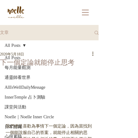
文章
All Posts
2020年5月18日
All Posts
下一個定論就能停止思考
每月能量觀測
通靈師看世界
AllIsWellDailyMessage
InnerTemple 占卜測驗
課堂與活動
Noelle｜Noelle Inner Circle
我們總是喜歡為事情下一個定論，因為當找到
日常拉雜
一個能說服自己的答案，就能停止相關的思
心很累時