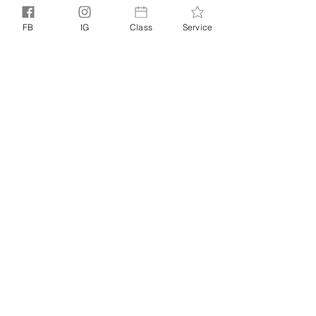
參與

請考慮清楚才作報名
FB
IG
Class
Service
若缺席課堂，將不設補課或退款，請留意
上課時間
款項一經收取，會為大家作課堂的準備。
如中途退出將無法全數退款
我們尊重你有選擇的權利。課堂開始前7
天取消參與，可退60%費用（
銀行需另扣
匯手續費NTD15
）
分享此活動
PRIVACY POLICY
TERMS +
｜
CONDITIONS