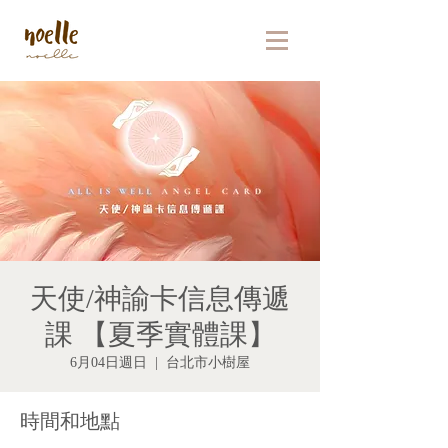
天使/神諭卡信息傳遞
課 【夏季實體課】
6月04日週日
  |  
台北市小樹屋
時間和地點