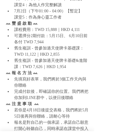
課堂4：為他人作完整解讀
7月2日（下午01:00 - 04:00）【暫定】

課堂5：作為身心靈工作者
ᨐ 豐 盛 啟 動 ᨐ
課程費用：TWD 15,888｜HKD 4,111
可選擇分2期付款：5月15日、 6月10日前
各付 TWD 7,944
舊生複訓 - 曾參加過天使牌卡基礎課：
TWD 11,122｜HKD 2,855
舊生複訓 - 曾參加過天使牌卡基礎&進階
課：TWD 7,626｜HKD 1,954
ᨐ 報 名 方 法 ᨐ
先填寫好表單，我們將於3個工作天內與
你聯絡
完成付款後，即確認你的位置。我們將把
你加到LINE群中，以便日後聯絡
ᨐ 注 意 事 項  ᨐ
若你是4月18日後提交表格，我們將於5月
5日後再與你聯絡，請耐心等待
報名是對自己的一個承諾，承諾自己願意
打開心聆聽自己，同時承諾在課堂中投入