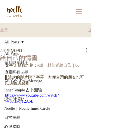
文章
All Posts
2021年2月24日
All Posts
給自己的情書
每月能量觀測
文字 x 聲音計劃：
#讀一封信送給自己
｜06
通靈師看世界
▌這次的影片附了字幕，方便台灣的朋友也可
AllIsWellDailyMessage
以邊聽邊感受
InnerTemple 占卜測驗
https://www.youtube.com/watch?
課堂與活動
v=30HkdjT2A5E
Noelle｜Noelle Inner Circle
日常拉雜
心很累時