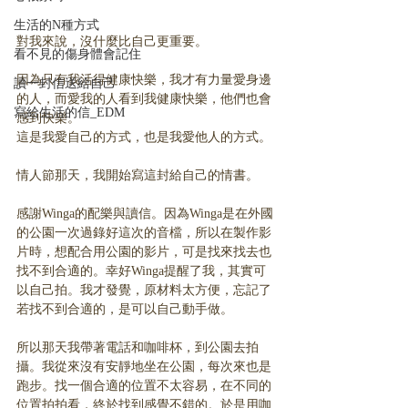
生活的N種方式
對我來說，沒什麼比自己更重要。
看不見的傷身體會記住
因為只有我活得健康快樂，我才有力量愛身邊
讀一封信送給自己
的人，而愛我的人看到我健康快樂，他們也會
寫給生活的信_EDM
感到快樂。
這是我愛自己的方式，也是我愛他人的方式。
情人節那天，我開始寫這封給自己的情書。
感謝Winga的配樂與讀信。因為Winga是在外國
的公園一次過錄好這次的音檔，所以在製作影
片時，想配合用公園的影片，可是找來找去也
找不到合適的。幸好Winga提醒了我，其實可
以自己拍。我才發覺，原材料太方便，忘記了
若找不到合適的，是可以自己動手做。
所以那天我帶著電話和咖啡杯，到公園去拍
攝。我從來沒有安靜地坐在公園，每次來也是
跑步。找一個合適的位置不太容易，在不同的
位置拍拍看，終於找到感覺不錯的。於是用咖