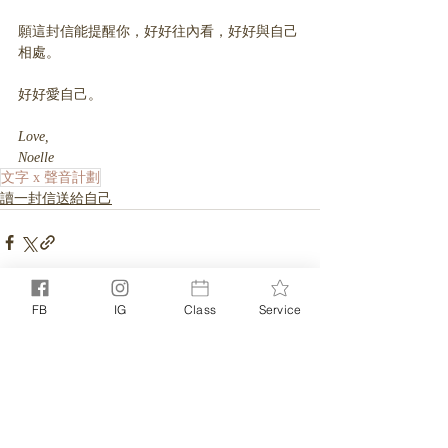
願這封信能提醒你，好好往內看，好好與自己
相處。
好好愛自己。
Love,
Noelle
文字 x 聲音計劃
讀一封信送給自己
FB
IG
Class
Service
相關文章
查看全部