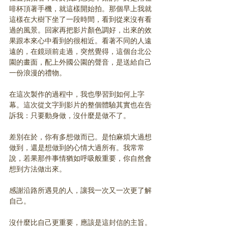
啡杯頂著手機，就這樣開始拍。那個早上我就
這樣在大樹下坐了一段時間，看到從來沒有看
過的風景。回家再把影片顏色調好，出來的效
果跟本來心中看到的很相近。看著不同的人遠
遠的，在鏡頭前走過，突然覺得，這個台北公
園的畫面，配上外國公園的聲音，是送給自己
一份浪漫的禮物。
在這次製作的過程中，我也學習到如何上字
幕。這次從文字到影片的整個體驗其實也在告
訴我：只要動身做，沒什麼是做不了。
差別在於，你有多想做而已。是怕麻煩大過想
做到，還是想做到的心情大過所有。我常常
說，若果那件事情猶如呼吸般重要，你自然會
想到方法做出來。
感謝沿路所遇見的人，讓我一次又一次更了解
自己。
沒什麼比自己更重要，應該是這封信的主旨。