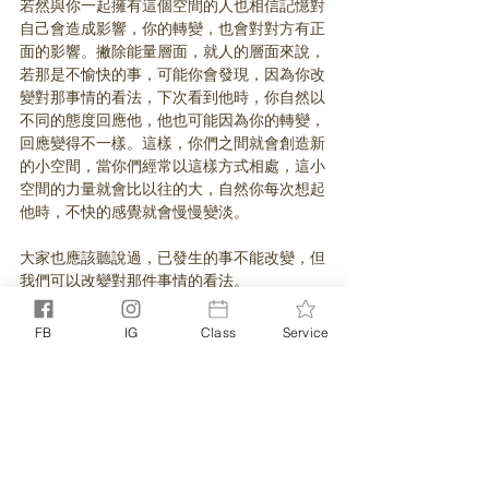
若然與你一起擁有這個空間的人也相信記憶對
自己會造成影響，你的轉變，也會對對方有正
面的影響。撇除能量層面，就人的層面來說，
若那是不愉快的事，可能你會發現，因為你改
變對那事情的看法，下次看到他時，你自然以
不同的態度回應他，他也可能因為你的轉變，
回應變得不一樣。這樣，你們之間就會創造新
的小空間，當你們經常以這樣方式相處，這小
空間的力量就會比以往的大，自然你每次想起
他時，不快的感覺就會慢慢變淡。
大家也應該聽說過，已發生的事不能改變，但
我們可以改變對那件事情的看法。
一念一世界，當念一轉，不代表發生過的事就
FB
IG
Class
Service
把它當作沒發生，而是因為你的接納與面對，
你便停止賦予那件事能量來傷害你自己。
境隨心轉，大概就是這個意思。
所以我們需要療癒過去嗎？