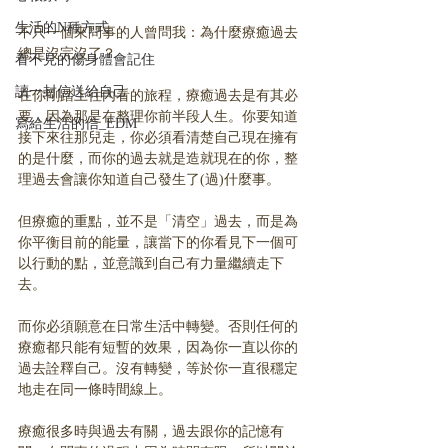
生活的N種方式
不只一個來問事的人曾問我：為什麼療癒過去
總是沒完沒了？
看不見的傷身體會記住
讀一封信送給自己
在你剛踏上往內看的旅程，療癒過去是有其必
要，因為那是在整理你前半段人生。你要知道
寫給生活的信_EDM
接下來往那兒走，你必須看清楚自己現在擁有
的是什麼，而你的過去就是造就現在的你，整
理過去會讓你知道自己發生了(過)什麼事。
但療癒的重點，並不是「清空」過去，而是為
你平衡目前的能量，讓當下的你看見下一個可
以行動的點，並意識到自己有力量繼續走下
去。
而你必須願意在日常生活中轉變。否則任何的
療癒都只能有短暫的效果，因為你一直以你的
過去詮釋自己。沒有轉變，等於你一直很穩定
地走在同一條時間線上。
療癒很多時與過去有關，過去跟你的記憶有