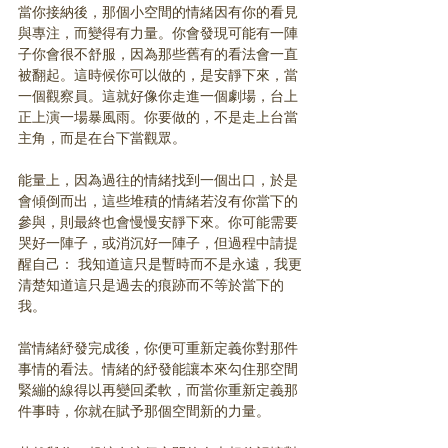
當你接納後，那個小空間的情緒因有你的看見
與專注，而變得有力量。你會發現可能有一陣
子你會很不舒服，因為那些舊有的看法會一直
被翻起。這時候你可以做的，是安靜下來，當
一個觀察員。這就好像你走進一個劇場，台上
正上演一場暴風雨。你要做的，不是走上台當
主角，而是在台下當觀眾。
能量上，因為過往的情緒找到一個出口，於是
會傾倒而出，這些堆積的情緒若沒有你當下的
參與，則最終也會慢慢安靜下來。你可能需要
哭好一陣子，或消沉好一陣子，但過程中請提
醒自己： 我知道這只是暫時而不是永遠，我更
清楚知道這只是過去的痕跡而不等於當下的
我。
當情緒紓發完成後，你便可重新定義你對那件
事情的看法。情緒的紓發能讓本來勾住那空間
緊繃的線得以再變回柔軟，而當你重新定義那
件事時，你就在賦予那個空間新的力量。