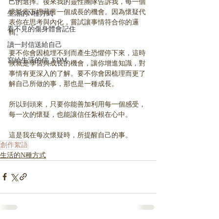
己的選擇。後來我的靈性團隊告訴我，每一個
懷疑底下埋藏著一個成長的機會。因為懷疑代
生活的N種方式
表你在思考與內化，嘗試讓事情符合你的邏
看不見的傷身體會記住
輯。
讀一封信送給自己
要不你會因梳埋不到而產生恐懼停下來，這時
寫給生活的信_EDM
候就是學習與成長的機會，讓你增進知識，對
事情有更深入的了解。要不你會因梳理而更了
解自己所做的事，那也是一種成長。
所以到頭來，只要你能善加利用每一個感受，
每一次的懷疑，也能讓信任紮根在心中。
這是我在每次懷疑時，所提醒自己的事。
創作絮語
生活的N種方式