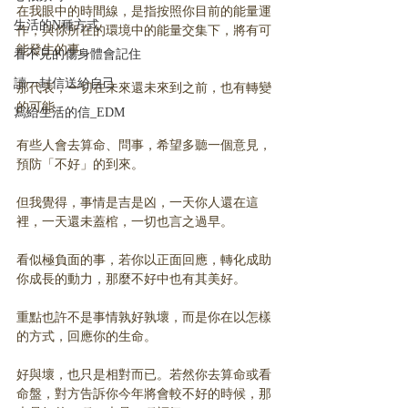
在我眼中的時間線，是指按照你目前的能量運
生活的N種方式
作，與你所在的環境中的能量交集下，將有可
能發生的事。
看不見的傷身體會記住
讀一封信送給自己
那代表，一切在未來還未來到之前，也有轉變
的可能。
寫給生活的信_EDM
有些人會去算命、問事，希望多聽一個意見，
預防「不好」的到來。
但我覺得，事情是吉是凶，一天你人還在這
裡，一天還未蓋棺，一切也言之過早。
看似極負面的事，若你以正面回應，轉化成助
你成長的動力，那麼不好中也有其美好。
重點也許不是事情孰好孰壞，而是你在以怎樣
的方式，回應你的生命。
好與壞，也只是相對而已。若然你去算命或看
命盤，對方告訴你今年將會較不好的時候，那