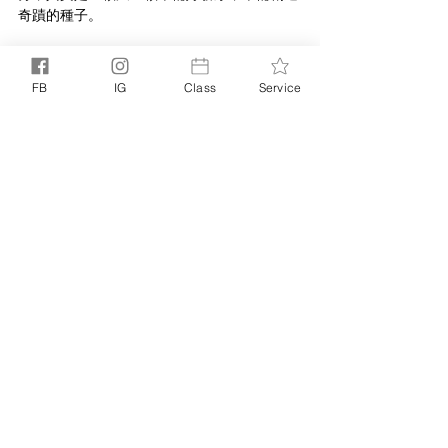
奇蹟的種子。
衷心祝願你新一年，能好好陪伴自己，照顧自
己，從小事開始，好好發揮自己的力量。願你
FB
IG
Class
Service
的成長與改變，能為這世界帶來更多美好 💛
With Love,
Noelle
寫給生活的信_EDM
生活的N種方式
相關文章
查看全部