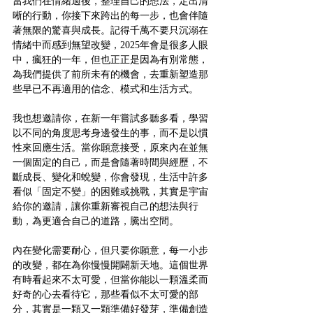
當我們在情緒過後，整理自己的想法，定出清
晰的行動，你接下來跨出的每一步，也會伴隨
著無限的驚喜與成長。記得千萬不要只沉溺在
情緒中而感到無望改變，2025年會是很多人眼
中，瘋狂的一年，但也正正是因為有別常態，
為我們提供了前所未有的機會，去重新塑造那
些早已不再適用的信念、模式和生活方式。
我也想邀請你，在新一年嘗試多聽多看，學習
以不同的角度思考身邊發生的事，而不是以慣
性來回應生活。當你願意接受，原來內在並無
一個固定的自己，而是會隨著時間與經歷，不
斷成長、變化和蛻變，你會發現，生活中許多
看似「固定不變」的困難或挑戰，其實是宇宙
給你的邀請，讓你重新審視自己的想法與行
動，為更適合自己的道路，騰出空間。
內在變化需要耐心，但只要你願意，每一小步
的改變，都在為你慢慢開闢新天地。這個世界
有時看起來不太可愛，但當你能以一顆溫柔而
好奇的心去看待它，那些看似不太可愛的部
分，其實是一顆又一顆準備好發芽，準備創造