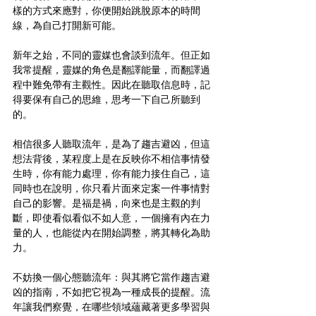
樣的方式來應對，你便開始跳脫原本的時間
線，為自己打開新可能。
新年之始，不同的靈媒也會談到流年。但正如
我常提醒，靈媒的角色是翻譯能量，而翻譯過
程中難免帶有主觀性。因此在聽取信息時，記
得要保有自己的思維，思考一下自己所聽到
的。
相信很多人聽取流年，是為了趨吉避凶，但這
想法背後，某程度上是在反映你不相信事情發
生時，你有能力處理，你有能力接住自己，這
同時也在說明，你只看片面來定案一件事情對
自己的影響。是福是禍，向來也是主觀的判
斷，即使看似看似不如人意，一個擁有內在力
量的人，也能從內在開始調整，將其轉化為助
力。
不妨換一個心態聽流年：與其將它當作趨吉避
凶的指南，不如把它視為一種成長的提醒。流
年讓我們察覺，在哪些領域蘊藏著更多學習與