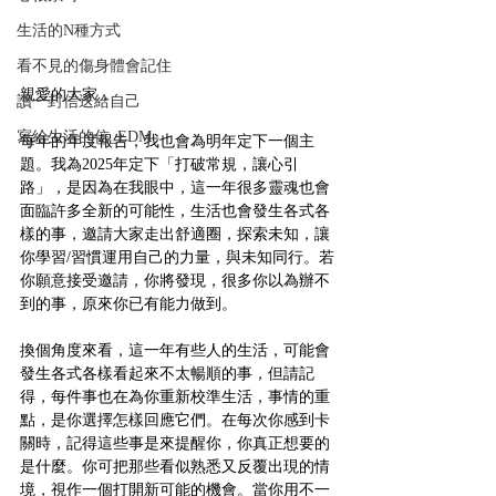
生活的N種方式
看不見的傷身體會記住
親愛的大家，
讀一封信送給自己
寫給生活的信_EDM
每年的年度報告，我也會為明年定下一個主
題。我為2025年定下「打破常規，讓心引
路」，是因為在我眼中，這一年很多靈魂也會
面臨許多全新的可能性，生活也會發生各式各
樣的事，邀請大家走出舒適圈，探索未知，讓
你學習/習慣運用自己的力量，與未知同行。若
你願意接受邀請，你將發現，很多你以為辦不
到的事，原來你已有能力做到。
換個角度來看，這一年有些人的生活，可能會
發生各式各樣看起來不太暢順的事，但請記
得，每件事也在為你重新校準生活，事情的重
點，是你選擇怎樣回應它們。在每次你感到卡
關時，記得這些事是來提醒你，你真正想要的
是什麼。你可把那些看似熟悉又反覆出現的情
境，視作一個打開新可能的機會。當你用不一