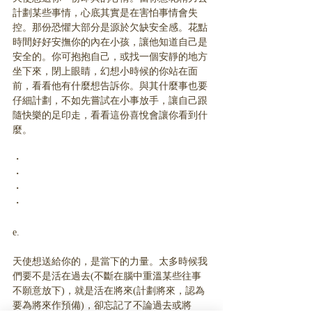
計劃某些事情，心底其實是在害怕事情會失
控。那份恐懼大部分是源於欠缺安全感。花點
時間好好安撫你的內在小孩，讓他知道自己是
安全的。你可抱抱自己，或找一個安靜的地方
坐下來，閉上眼睛，幻想小時候的你站在面
前，看看他有什麼想告訴你。與其什麼事也要
仔細計劃，不如先嘗試在小事放手，讓自己跟
隨快樂的足印走，看看這份喜悅會讓你看到什
麼。
・
・
・
・
e.
天使想送給你的，是當下的力量。太多時候我
們要不是活在過去(不斷在腦中重溫某些往事
不願意放下)，就是活在將來(計劃將來，認為
要為將來作預備)，卻忘記了不論過去或將