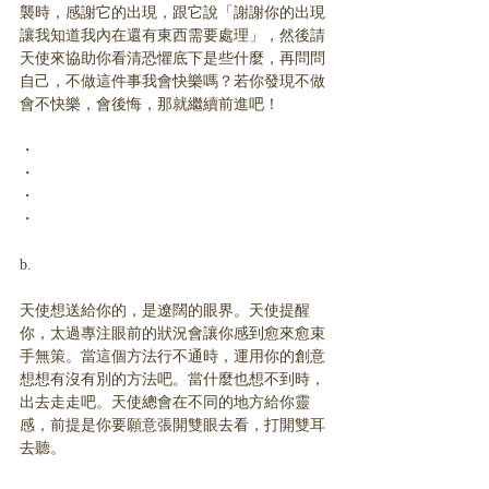
襲時，感謝它的出現，跟它說「謝謝你的出現
讓我知道我內在還有東西需要處理」，然後請
天使來協助你看清恐懼底下是些什麼，再問問
自己，不做這件事我會快樂嗎？若你發現不做
會不快樂，會後悔，那就繼續前進吧！
・
・
・
・
b.
天使想送給你的，是遼闊的眼界。天使提醒
你，太過專注眼前的狀況會讓你感到愈來愈束
手無策。當這個方法行不通時，運用你的創意
想想有沒有別的方法吧。當什麼也想不到時，
出去走走吧。天使總會在不同的地方給你靈
感，前提是你要願意張開雙眼去看，打開雙耳
去聽。