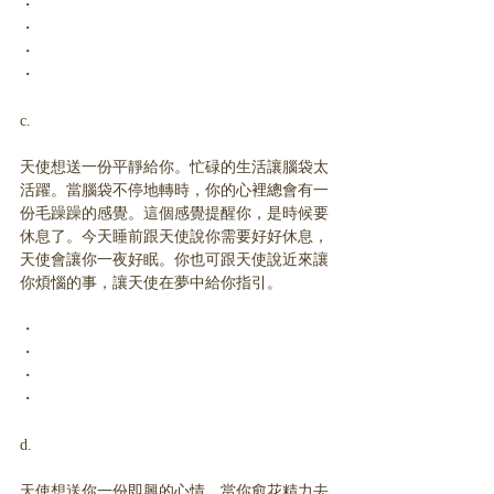
・
・
・
・
c.
天使想送一份平靜給你。忙碌的生活讓腦袋太
活躍。當腦袋不停地轉時，你的心裡總會有一
份毛躁躁的感覺。這個感覺提醒你，是時候要
休息了。今天睡前跟天使說你需要好好休息，
天使會讓你一夜好眠。你也可跟天使說近來讓
你煩惱的事，讓天使在夢中給你指引。
・
・
・
・
d.
天使想送你一份即興的心情。當你愈花精力去