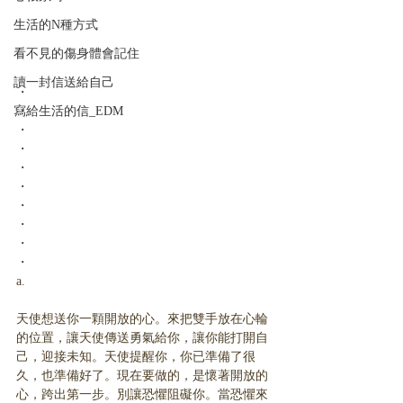
生活的N種方式
看不見的傷身體會記住
讀一封信送給自己
・
寫給生活的信_EDM
・
・
・
・
・
・
・
・
・
a.
天使想送你一顆開放的心。來把雙手放在心輪
的位置，讓天使傳送勇氣給你，讓你能打開自
己，迎接未知。天使提醒你，你已準備了很
久，也準備好了。現在要做的，是懷著開放的
心，跨出第一步。別讓恐懼阻礙你。當恐懼來