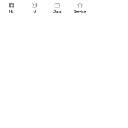
來，也是由一個個當下累積而來。當我們能在
當下好好生活，我們不用擔心將來，也不用怕
FB
IG
Class
Service
過去的事情影響自己，因為當下只有一個，就
是你現在身處的這個。天使提醒你不要想太多
把自己嚇倒了。當你感到無助時，請天使來協
助你，給你力量，讓你能安心活在每一個當
下。
#天使信息
#MerryChristmas
InnerTemple 占卜測驗
相關文章
查看全部