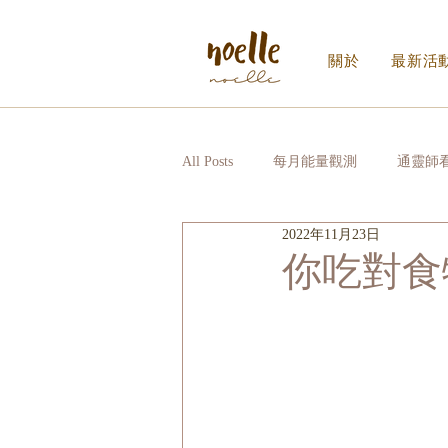
關於
最新活
All Posts
每月能量觀測
通靈師
2022年11月23日
Noelle｜Noelle Inner Circle
日
你吃對食
寫給生活的信_EDM