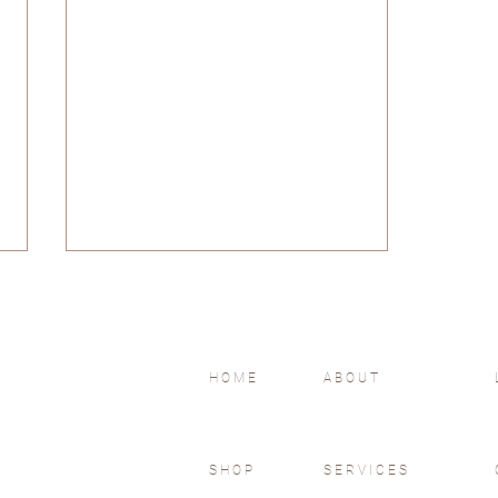
吃素與吃肉
HOME
ABOUT
SHOP
SERVICES