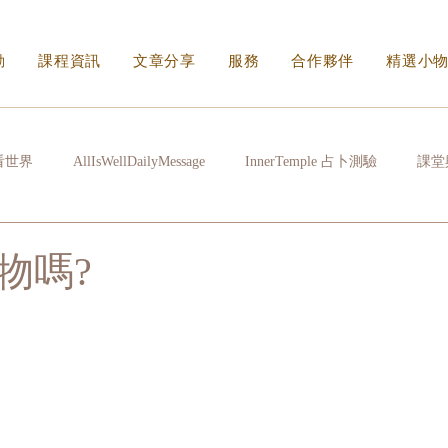
動
課程資訊
文章分享
服務
合作夥伴
精選小
看世界
AllIsWellDailyMessage
InnerTemple 占卜測驗
課堂
常拉雜
心很累時
生活的N種方式
看不見的傷身體會記住
物嗎?