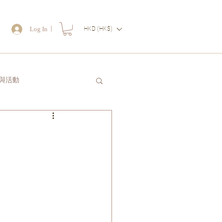
｜
Log In
HKD (HK$)
物
與活動
讀一封信送給自己