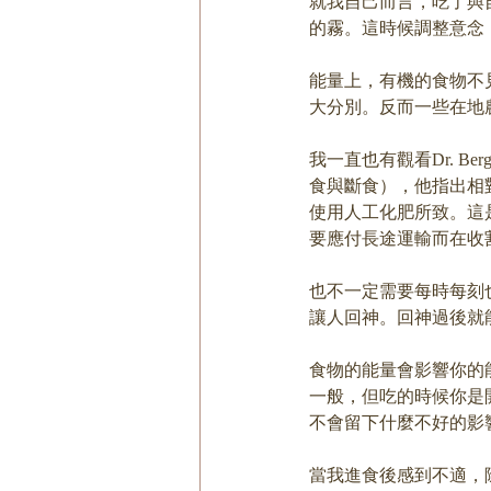
就我自己而言，吃了與
的霧。這時候調整意念
能量上，有機的食物不
大分別。反而一些在地
我一直也有觀看Dr. Ber
食與斷食），他指出相
使用人工化肥所致。這
要應付長途運輸而在收
也不一定需要每時每刻也
讓人回神。回神過後就
食物的能量會影響你的
一般，但吃的時候你是
不會留下什麼不好的影
當我進食後感到不適，