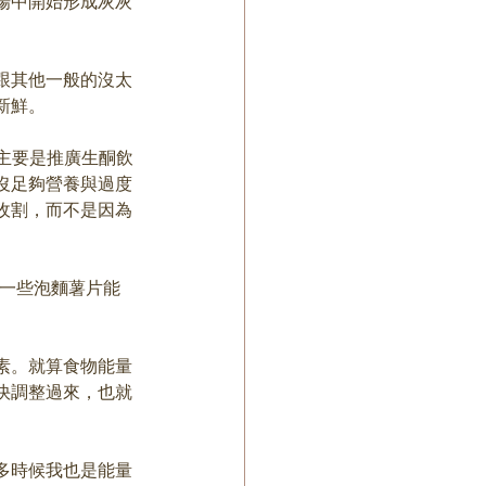
場中開始形成灰灰
跟其他一般的沒太
新鮮。
的頻道主要是推廣生酮飲
沒足夠營養與過度
收割，而不是因為
吃一些泡麵薯片能
素。就算食物能量
快調整過來，也就
多時候我也是能量