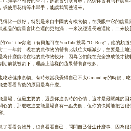
自己頻率不相符的東西，多數會引致胃脹，然後你會看到在能量
，或使用花精等小幫手，能讓我調整過來。
見得比一般好，特別是來自中國的有機食物，在我眼中它的能量
農產品的能量會比空運的更飽滿，一來沒經過長途運輸，二來較
g的YouTube頻道（有興趣可在YouTube搜尋 ”Dr Berg”，他
對二十年前，現在的農作物的營養比以往大幅減少，主要是土地
是為什麼能吃在地的農作物較好，因為它們能在完全熟成後才被
割期前就被割下，理論上這樣的蔬果營養會較多。
吃著健康食物。有時候當我覺得自己不太Grounding的時候，
能去看看背後的原因是為什麼。
能量場，但最主要的，還是你進食時的心情，這才是最關鍵的因
開心的，那麼吃進去能量場會有一點失衡，但你的快樂能把它很
響。
除了看看食物外，也會看看自己，問問自己發生什麼事。因為很