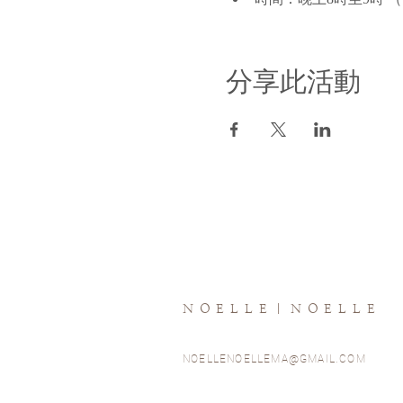
分享此活動
NOELLE｜NOELLE
NOELLENOELLEMA@GMAIL.COM