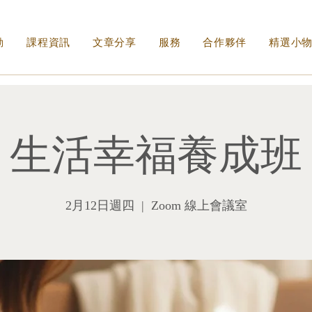
動
課程資訊
文章分享
服務
合作夥伴
精選小
生活幸福養成班
2月12日週四
  |  
Zoom 線上會議室