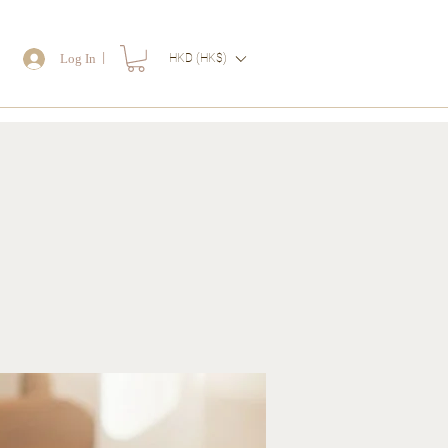
｜
Log In
HKD (HK$)
物