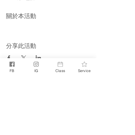
關於本活動
分享此活動
FB
IG
Class
Service
PRIVACY POLICY
TERMS +
｜
CONDITIONS
©
© 2025 NOELLE NOELLE. ALL RIGHTS RESERVED
NOELLE
POWERED BY
LITTLE MIGHTY STUDIO
|
BASED IN
NOELLE.
HONG KONG. SERVES WORLDWIDE
ALL