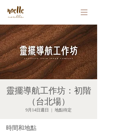
靈擺導航工作坊：初階
（台北場）
9月14日週日
  |  
地點待定
時間和地點