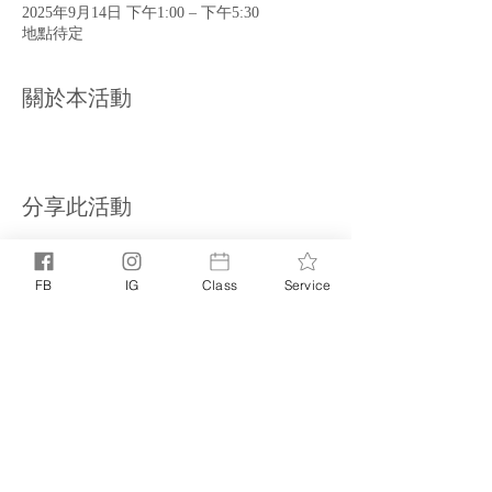
2025年9月14日 下午1:00 – 下午5:30
地點待定
關於本活動
分享此活動
FB
IG
Class
Service
PRIVACY POLICY
TERMS +
｜
CONDITIONS
©
© 2025 NOELLE NOELLE. ALL RIGHTS RESERVED
NOELLE
POWERED BY
LITTLE MIGHTY STUDIO
|
BASED IN